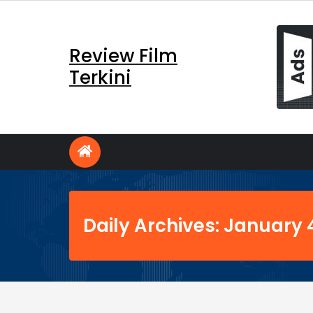
Skip
to
content
Review Film
Terkini
Daily Archives: January 