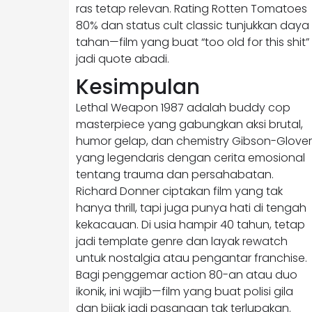
ras tetap relevan. Rating Rotten Tomatoes
80% dan status cult classic tunjukkan daya
tahan—film yang buat “too old for this shit”
jadi quote abadi.
Kesimpulan
Lethal Weapon 1987 adalah buddy cop
masterpiece yang gabungkan aksi brutal,
humor gelap, dan chemistry Gibson-Glover
yang legendaris dengan cerita emosional
tentang trauma dan persahabatan.
Richard Donner ciptakan film yang tak
hanya thrill, tapi juga punya hati di tengah
kekacauan. Di usia hampir 40 tahun, tetap
jadi template genre dan layak rewatch
untuk nostalgia atau pengantar franchise.
Bagi penggemar action 80-an atau duo
ikonik, ini wajib—film yang buat polisi gila
dan bijak jadi pasangan tak terlupakan.