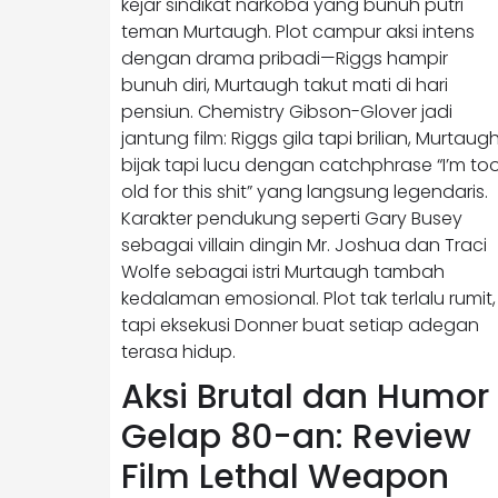
kejar sindikat narkoba yang bunuh putri
teman Murtaugh. Plot campur aksi intens
dengan drama pribadi—Riggs hampir
bunuh diri, Murtaugh takut mati di hari
pensiun. Chemistry Gibson-Glover jadi
jantung film: Riggs gila tapi brilian, Murtaug
bijak tapi lucu dengan catchphrase “I’m to
old for this shit” yang langsung legendaris.
Karakter pendukung seperti Gary Busey
sebagai villain dingin Mr. Joshua dan Traci
Wolfe sebagai istri Murtaugh tambah
kedalaman emosional. Plot tak terlalu rumit,
tapi eksekusi Donner buat setiap adegan
terasa hidup.
Aksi Brutal dan Humor
Gelap 80-an: Review
Film Lethal Weapon