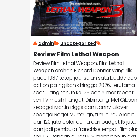
admin
Uncategorized
Review Film Lethal Weapon
Review Film Lethal Weapon. Film
Lethal
Weapon
arahan Richard Donner yang rilis
pada 1987 tetap jadi salah satu buddy cop
action paling ikonik hingga 2026, terutama
saat ulang tahun ke-39 dan rumor reboot
seri TV masih hangat. Dibintangi Mel Gibso
sebagai Martin Riggs dan Danny Glover
sebagai Roger Murtaugh, film ini raup lebih
dari 120 juta dolar dunia dari budget 15 juta,
dan jadi pembuka franchise empat film plu
seri TV. Dengan durasi 109 menit penuh aksi,