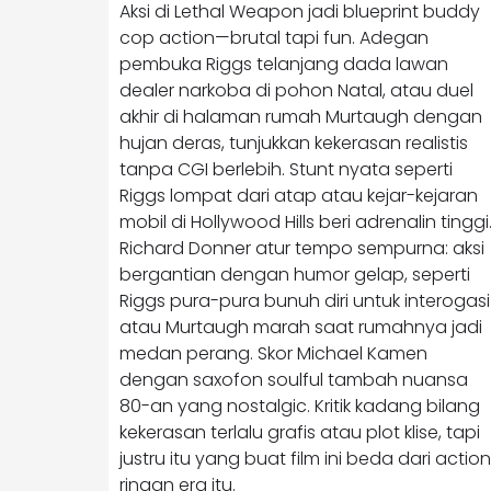
Aksi di Lethal Weapon jadi blueprint buddy
cop action—brutal tapi fun. Adegan
pembuka Riggs telanjang dada lawan
dealer narkoba di pohon Natal, atau duel
akhir di halaman rumah Murtaugh dengan
hujan deras, tunjukkan kekerasan realistis
tanpa CGI berlebih. Stunt nyata seperti
Riggs lompat dari atap atau kejar-kejaran
mobil di Hollywood Hills beri adrenalin tinggi
Richard Donner atur tempo sempurna: aksi
bergantian dengan humor gelap, seperti
Riggs pura-pura bunuh diri untuk interogasi
atau Murtaugh marah saat rumahnya jadi
medan perang. Skor Michael Kamen
dengan saxofon soulful tambah nuansa
80-an yang nostalgic. Kritik kadang bilang
kekerasan terlalu grafis atau plot klise, tapi
justru itu yang buat film ini beda dari action
ringan era itu.