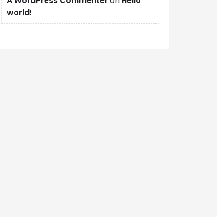
A WordPress Commenter
on
Hello
world!