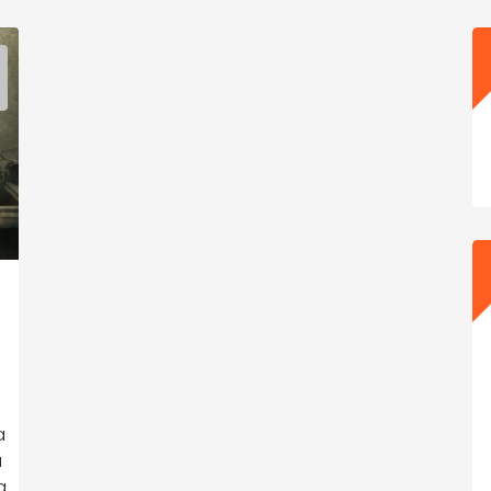
a
a
a