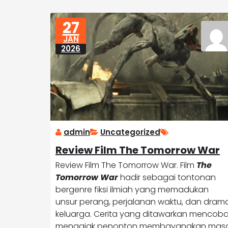
27
JAN
2026
admin
Uncategorized
Review Film The Tomorrow War
Review Film The Tomorrow War. Film
The
Tomorrow War
hadir sebagai tontonan
bergenre fiksi ilmiah yang memadukan
unsur perang, perjalanan waktu, dan dram
keluarga. Cerita yang ditawarkan mencob
mengajak penonton membayangkan mas