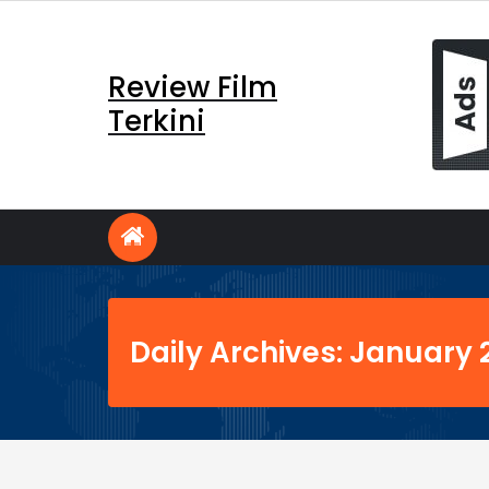
Skip
to
content
Review Film
Terkini
Daily Archives: January 