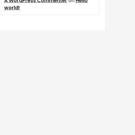
A WordPress Commenter
on
Hello
world!