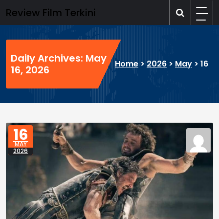
Skip
Review Film Terkini
to
content
Daily Archives: May
Home
>
2026
>
May
>
16
16, 2026
16
MAY
2026