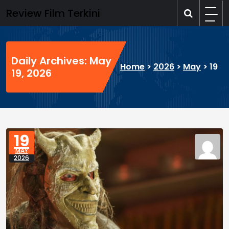
Skip
Review Film Terkini
to
content
Daily Archives: May
Home
>
2026
>
May
>
19
19, 2026
19
MAY
2026