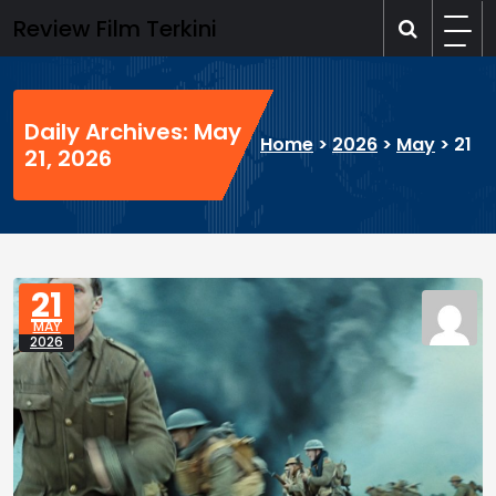
Skip
Review Film Terkini
to
content
Daily Archives: May
Home
>
2026
>
May
>
21
21, 2026
21
MAY
2026