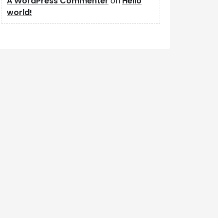
A WordPress Commenter
on
Hello
world!