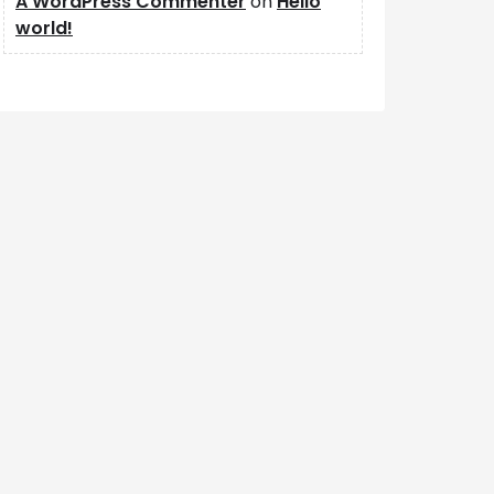
A WordPress Commenter
on
Hello
world!