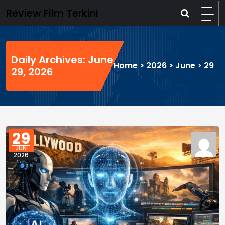
Skip
Review Film Terkini
to
content
Daily Archives: June
Home
>
2026
>
June
>
29
29, 2026
29
JUN
2026