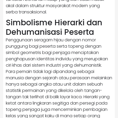
akal dalam struktur masyarakat modern yang
serba transaksional.
Simbolisme Hierarki dan
Dehumanisasi Peserta
Penggunaan seragam hijau dengan nomor
punggung bagi peserta serta topeng dengan
simbol geometris bagi penjaga menciptakan
penghapusan identitas individu yang merupakan
ciri khas dari sistem industri yang dehumanistik.
Para pemain tidak lagi dipandang sebagai
manusia dengan sejarah atau perasaan melainkan
hanya sebagai angka atau unit dalam sebuah
statistik permainan yang dikelola oleh tangan-
tangan tak terlihat di balik layar kaca. Hierarki yang
ketat antara lingkaran segitiga dan persegi pada
topeng penjaga juga mencerminkan pembagian
kelas yang sangat kaku di mana setiap orang