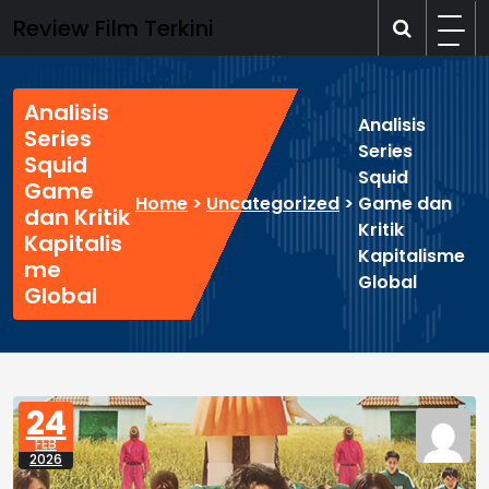
Skip
Review Film Terkini
to
content
Analisis
Analisis
Series
Series
Squid
Squid
Game
Home
>
Uncategorized
>
Game dan
dan Kritik
Kritik
Kapitalis
Kapitalisme
me
Global
Global
24
FEB
2026