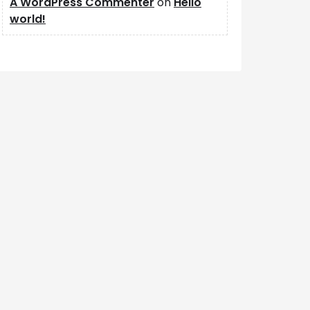
A WordPress Commenter
on
Hello
world!