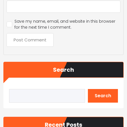
Save my name, email, and website in this browser
for the next time I comment.
Search
Search
Recent Posts