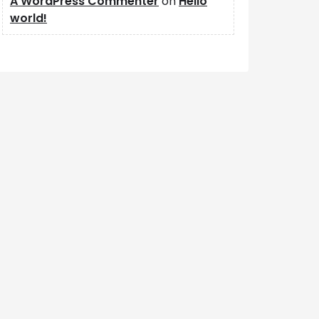
A WordPress Commenter
on
Hello
world!