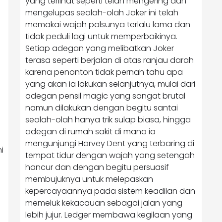
yang terlihat seperti telah mengering dan
mengelupas seolah-olah Joker ini telah
memakai wajah palsunya terlalu lama dan
tidak peduli lagi untuk memperbaikinya.
m
Setiap adegan yang melibatkan Joker
terasa seperti berjalan di atas ranjau darah
karena penonton tidak pernah tahu apa
yang akan ia lakukan selanjutnya, mulai dari
adegan pensil magic yang sangat brutal
namun dilakukan dengan begitu santai
seolah-olah hanya trik sulap biasa, hingga
adegan di rumah sakit di mana ia
mengunjungi Harvey Dent yang terbaring di
i
tempat tidur dengan wajah yang setengah
hancur dan dengan begitu persuasif
membujuknya untuk melepaskan
kepercayaannya pada sistem keadilan dan
memeluk kekacauan sebagai jalan yang
lebih jujur. Ledger membawa kegilaan yang