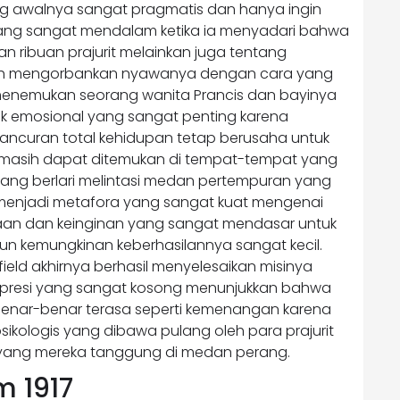
ng awalnya sangat pragmatis dan hanya ingin
ang sangat mendalam ketika ia menyadari bahwa
n ribuan prajurit melainkan juga tentang
ah mengorbankan nyawanya dengan cara yang
d menemukan seorang wanita Prancis dan bayinya
tik emosional yang sangat penting karena
ncuran total kehidupan tetap berusaha untuk
masih dapat ditemukan di tempat-tempat yang
 yang berlari melintasi medan pertempuran yang
menjadi metafora yang sangat kuat mengenai
an dan keinginan yang sangat mendasar untuk
n kemungkinan keberhasilannya sangat kecil.
eld akhirnya berhasil menyelesaikan misinya
presi yang sangat kosong menunjukkan bahwa
enar-benar terasa seperti kemenangan karena
sikologis yang dibawa pulang oleh para prajurit
sik yang mereka tanggung di medan perang.
m 1917