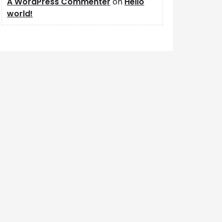
A WordPress Commenter
on
Hello
world!