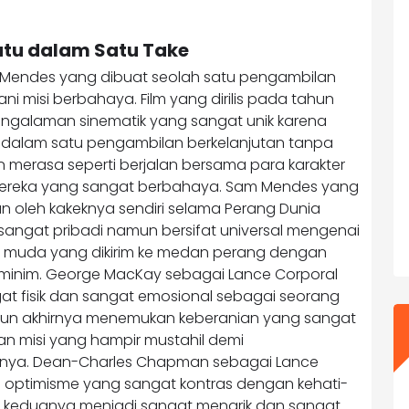
Satu dalam Satu Take
m Mendes yang dibuat seolah satu pengambilan
ani misi berbahaya. Film yang dirilis pada tahun
pengalaman sinematik yang sangat unik karena
adi dalam satu pengambilan berkelanjutan tanpa
 merasa seperti berjalan bersama para karakter
 mereka yang sangat berbahaya. Sam Mendes yang
kan oleh kakeknya sendiri selama Perang Dunia
sangat pribadi namun bersifat universal mengenai
t muda yang dikirim ke medan perang dengan
minim. George MacKay sebagai Lance Corporal
t fisik dan sangat emosional sebagai seorang
mun akhirnya menemukan keberanian yang sangat
kan misi yang hampir mustahil demi
nnya. Dean-Charles Chapman sebagai Lance
optimisme yang sangat kontras dengan kehati-
ra keduanya menjadi sangat menarik dan sangat