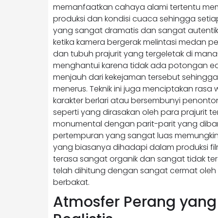
memanfaatkan cahaya alami tertentu meme
produksi dan kondisi cuaca sehingga seti
yang sangat dramatis dan sangat autenti
ketika kamera bergerak melintasi medan p
dan tubuh prajurit yang tergeletak di m
menghantui karena tidak ada potongan e
menjauh dari kekejaman tersebut sehingga
menerus. Teknik ini juga menciptakan rasa
karakter berlari atau bersembunyi penon
seperti yang dirasakan oleh para prajurit 
monumental dengan parit-parit yang dib
pertempuran yang sangat luas memungkin
yang biasanya dihadapi dalam produksi fi
terasa sangat organik dan sangat tidak t
telah dihitung dengan sangat cermat oleh
berbakat.
Atmosfer Perang yang