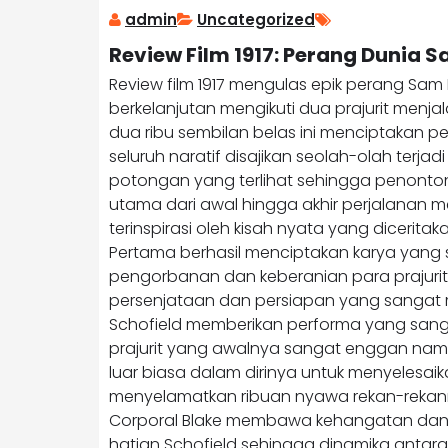
admin
Uncategorized
Review Film 1917: Perang Dunia 
Review film 1917 mengulas epik perang Sa
berkelanjutan mengikuti dua prajurit menjal
dua ribu sembilan belas ini menciptakan 
seluruh naratif disajikan seolah-olah terj
potongan yang terlihat sehingga penonton
utama dari awal hingga akhir perjalanan
terinspirasi oleh kisah nyata yang dicerita
Pertama berhasil menciptakan karya yang 
pengorbanan dan keberanian para prajuri
persenjataan dan persiapan yang sangat 
Schofield memberikan performa yang sanga
prajurit yang awalnya sangat enggan na
luar biasa dalam dirinya untuk menyelesai
menyelamatkan ribuan nyawa rekan-reka
Corporal Blake membawa kehangatan dan 
hatian Schofield sehingga dinamika anta