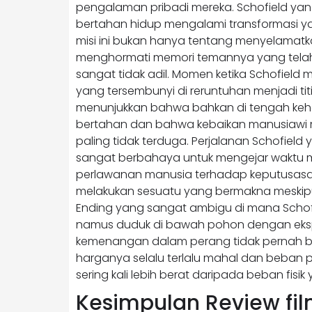
pengalaman pribadi mereka. Schofield ya
bertahan hidup mengalami transformasi y
misi ini bukan hanya tentang menyelamatka
menghormati memori temannya yang tel
sangat tidak adil. Momen ketika Schofiel
yang tersembunyi di reruntuhan menjadi ti
menunjukkan bahwa bahkan di tengah keha
bertahan dan bahwa kebaikan manusiawi 
paling tidak terduga. Perjalanan Schofield
sangat berbahaya untuk mengejar waktu 
perlawanan manusia terhadap keputusasa
melakukan sesuatu yang bermakna meskipu
Ending yang sangat ambigu di mana Schofi
namus duduk di bawah pohon dengan eks
kemenangan dalam perang tidak pernah b
harganya selalu terlalu mahal dan beban p
sering kali lebih berat daripada beban fi
Kesimpulan Review fil