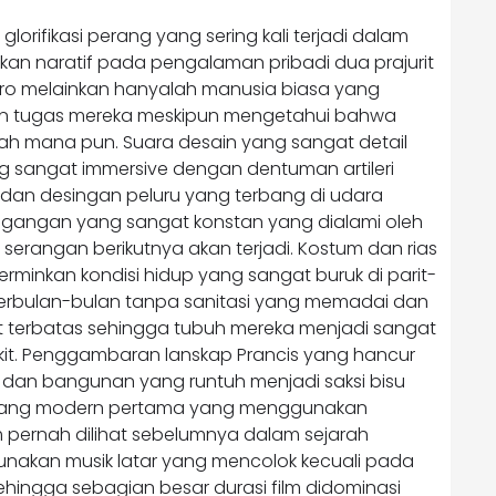
rifikasi perang yang sering kali terjadi dalam
skan naratif pada pengalaman pribadi dua prajurit
hero melainkan hanyalah manusia biasa yang
an tugas mereka meskipun mengetahui bahwa
ah mana pun. Suara desain yang sangat detail
sangat immersive dengan dentuman artileri
an desingan peluru yang terbang di udara
gangan yang sangat konstan yang dialami oleh
 serangan berikutnya akan terjadi. Kostum dan rias
minkan kondisi hidup yang sangat buruk di parit-
berbulan-bulan tanpa sanitasi yang memadai dan
terbatas sehingga tubuh mereka menjadi sangat
it. Penggambaran lanskap Prancis yang hancur
dan bangunan yang runtuh menjadi saksi bisu
perang modern pertama yang menggunakan
pernah dilihat sebelumnya dalam sejarah
nakan musik latar yang mencolok kecuali pada
ngga sebagian besar durasi film didominasi