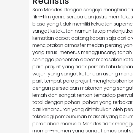
Realistis
Sam Mendes dengan sengaja menghindari glo
film-film genre serupa dan justru memfoku
biasa yang tidak memiliki kekuatan super
sangat ketakutan namun tetap melanjutk
kematian dapat datang kapan saja dari ar
menciptakan atmosfer medan perang yang 
yang terus-menerus mengguncang tanah d
sehingga penonton dapat merasakan kete
para prajurit yang tidak pernah tahu kapan
wajah yang sangat kotor dan usang mencer
parit tempat para prajurit menghabiskan 
dengan persediaan makanan yang sangat 
lemah dan sangat rentan terhadap penyak
total dengan pohon-pohon yang terbakar 
dari kehancuran yang ditimbulkan oleh 
teknologi pembunuhan massal yang belum 
peradaban manusia. Mendes tidak menggu
momen-momen yang sangat emosional sehi