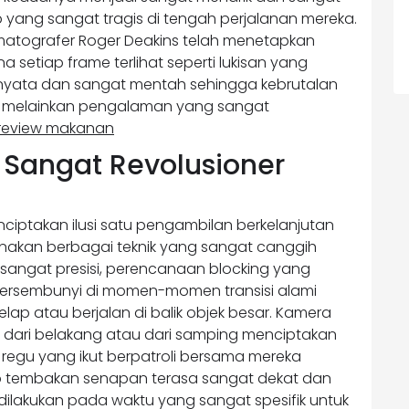
 yang sangat tragis di tengah perjalanan mereka.
ematografer Roger Deakins telah menetapkan
 setiap frame terlihat seperti lukisan yang
 nyata dan sangat mentah sehingga kebrutalan
an melainkan pengalaman yang sangat
review makanan
 Sangat Revolusioner
iptakan ilusi satu pengambilan berkelanjutan
kan berbagai teknik yang sangat canggih
sangat presisi, perencanaan blocking yang
tersembunyi di momen-momen transisi alami
elap atau berjalan di balik objek besar. Kamera
t dari belakang atau dari samping menciptakan
egu yang ikut berpatroli bersama mereka
ap tembakan senapan terasa sangat dekat dan
ilakukan pada waktu yang sangat spesifik untuk