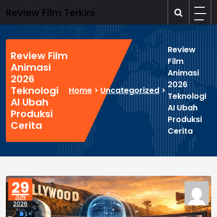
Skip
Review Film Terkini
to
content
Review
Review Film
Film
Animasi
Animasi
2026
2026
Teknologi
Home
>
Uncategorized
>
Teknologi
AI Ubah
AI Ubah
Produksi
Produksi
Cerita
Cerita
29
JUN
2026