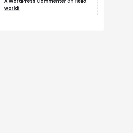
A WordPress Commenter
on
Hello
world!