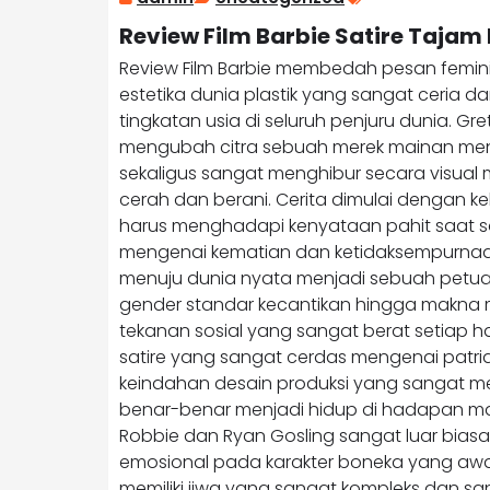
Review Film Barbie Satire Tajam
Review Film Barbie membedah pesan femini
estetika dunia plastik yang sangat ceria d
tingkatan usia di seluruh penjuru dunia. Gr
mengubah citra sebuah merek mainan menjad
sekaligus sangat menghibur secara visua
cerah dan berani. Cerita dimulai dengan 
harus menghadapi kenyataan pahit saat 
mengenai kematian dan ketidaksempurnaan fi
menuju dunia nyata menjadi sebuah petua
gender standar kecantikan hingga makna 
tekanan sosial yang sangat berat setiap 
satire yang sangat cerdas mengenai patria
keindahan desain produksi yang sangat me
benar-benar menjadi hidup di hadapan mat
Robbie dan Ryan Gosling sangat luar bi
emosional pada karakter boneka yang aw
memiliki jiwa yang sangat kompleks dan 