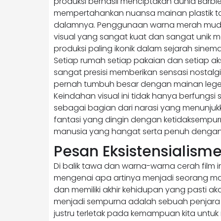
produksi berhasil menciptakan dunia Bar
mempertahankan nuansa mainan plastik tan
dalamnya. Penggunaan warna merah muda
visual yang sangat kuat dan sangat unik m
produksi paling ikonik dalam sejarah sinema
Setiap rumah setiap pakaian dan setiap ak
sangat presisi memberikan sensasi nosta
pernah tumbuh besar dengan mainan legend
Keindahan visual ini tidak hanya berfungs
sebagai bagian dari narasi yang menunj
fantasi yang dingin dengan ketidaksemp
manusia yang hangat serta penuh dengan
Pesan Eksistensialism
Di balik tawa dan warna-warna cerah fil
mengenai apa artinya menjadi seorang man
dan memiliki akhir kehidupan yang pasti ak
menjadi sempurna adalah sebuah penjar
justru terletak pada kemampuan kita unt