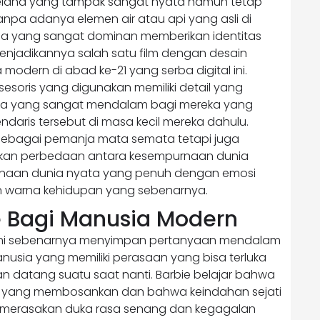
bieland yang tampak sangat nyata namun tetap
pa adanya elemen air atau api yang asli di
 yang sangat dominan memberikan identitas
enjadikannya salah satu film dengan desain
 modern di abad ke-21 yang serba digital ini.
sesoris yang digunakan memiliki detail yang
lgia yang sangat mendalam bagi mereka yang
aris tersebut di masa kecil mereka dahulu.
i sebagai pemanja mata semata tetapi juga
ukkan perbedaan antara kesempurnaan dunia
urnaan dunia nyata yang penuh dengan emosi
 warna kehidupan yang sebenarnya.
e Bagi Manusia Modern
m ini sebenarnya menyimpan pertanyaan mendalam
usia yang memiliki perasaan yang bisa terluka
an datang suatu saat nanti. Barbie belajar bahwa
a yang membosankan dan bahwa keindahan sejati
uk merasakan duka rasa senang dan kegagalan