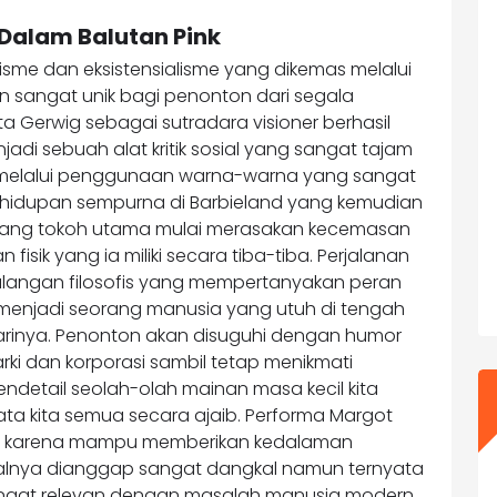
 Dalam Balutan Pink
sme dan eksistensialisme yang dikemas melalui
an sangat unik bagi penonton dari segala
eta Gerwig sebagai sutradara visioner berhasil
i sebuah alat kritik sosial yang sangat tajam
l melalui penggunaan warna-warna yang sangat
kehidupan sempurna di Barbieland yang kemudian
sang tokoh utama mulai merasakan kecemasan
sik yang ia miliki secara tiba-tiba. Perjalanan
langan filosofis yang mempertanyakan peran
menjadi seorang manusia yang utuh di tengah
harinya. Penonton akan disuguhi dengan humor
rki dan korporasi sambil tetap menikmati
ndetail seolah-olah mainan masa kecil kita
a kita semua secara ajaib. Performa Margot
asa karena mampu memberikan kedalaman
alnya dianggap sangat dangkal namun ternyata
sangat relevan dengan masalah manusia modern