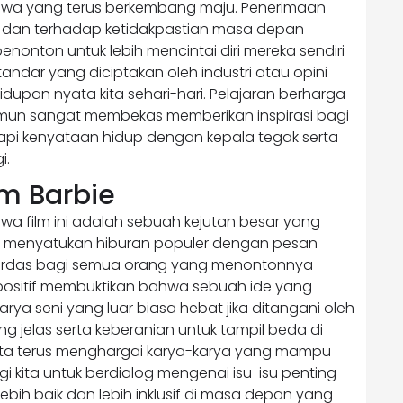
jiwa yang terus berkembang maju. Penerimaan
h dan terhadap ketidakpastian masa depan
enonton untuk lebih mencintai diri mereka sendiri
ndar yang diciptakan oleh industri atau opini
ehidupan nyata kita sehari-hari. Pelajaran berharga
mun sangat membekas memberikan inspirasi bagi
api kenyataan hidup dengan kepala tegak serta
i.
m Barbie
wa film ini adalah sebuah kejutan besar yang
il menyatukan hiburan populer dengan pesan
 cerdas bagi semua orang yang menontonnya
positif membuktikan bahwa sebuah ide yang
ya seni yang luar biasa hebat jika ditangani oleh
ng jelas serta keberanian untuk tampil beda di
 kita terus menghargai karya-karya yang mampu
 kita untuk berdialog mengenai isu-isu penting
ih baik dan lebih inklusif di masa depan yang