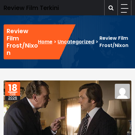
Skip
Review Film Terkini
to
content
Review
Film
Review Film
Home
>
Uncategorized
>
Frost/Nixo
Frost/Nixon
n
18
FEB
2026