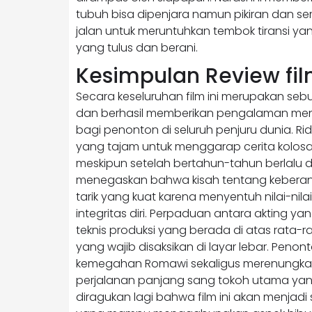
tubuh bisa dipenjara namun pikiran dan 
jalan untuk meruntuhkan tembok tiransi ya
yang tulus dan berani.
Kesimpulan Review film
Secara keseluruhan film ini merupakan se
dan berhasil memberikan pengalaman meno
bagi penonton di seluruh penjuru dunia. Ri
yang tajam untuk menggarap cerita kolosal
meskipun setelah bertahun-tahun berlalu dari
menegaskan bahwa kisah tentang keberania
tarik yang kuat karena menyentuh nilai-nil
integritas diri. Perpaduan antara akting y
teknis produksi yang berada di atas rata-ra
yang wajib disaksikan di layar lebar. Pe
kemegahan Romawi sekaligus merenungkan
perjalanan panjang sang tokoh utama yan
diragukan lagi bahwa film ini akan menjad