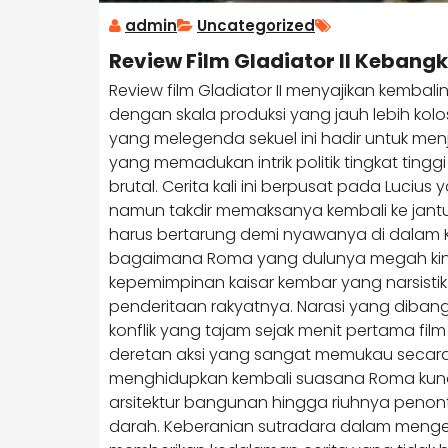
admin
Uncategorized
Review Film Gladiator II Kebang
Review film Gladiator II menyajikan kembali
dengan skala produksi yang jauh lebih kolo
yang melegenda sekuel ini hadir untuk me
yang memadukan intrik politik tingkat ting
brutal. Cerita kali ini berpusat pada Luciu
namun takdir memaksanya kembali ke jant
harus bertarung demi nyawanya di dalam K
bagaimana Roma yang dulunya megah kini
kepemimpinan kaisar kembar yang narsist
penderitaan rakyatnya. Narasi yang diba
konflik yang tajam sejak menit pertama f
deretan aksi yang sangat memukau secara
menghidupkan kembali suasana Roma kuno 
arsitektur bangunan hingga riuhnya penon
darah. Keberanian sutradara dalam mengeks