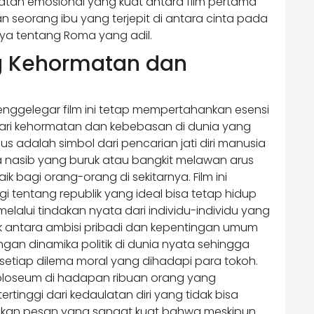
atan emosional yang kuat antara film pertama
 seorang ibu yang terjepit di antara cinta pada
ya tentang Roma yang adil.
ng Kehormatan dan
enggelegar film ini tetap mempertahankan esensi
 dari kehormatan dan kebebasan di dunia yang
 adalah simbol dari pencarian jati diri manusia
 nasib yang buruk atau bangkit melawan arus
 bagi orang-orang di sekitarnya. Film ini
 tentang republik yang ideal bisa tetap hidup
lalui tindakan nyata dari individu-individu yang
lik antara ambisi pribadi dan kepentingan umum
gan dinamika politik di dunia nyata sehingga
etiap dilema moral yang dihadapi para tokoh.
 Koloseum di hadapan ribuan orang yang
tinggi dari kedaulatan diri yang tidak bisa
erikan pesan yang sangat kuat bahwa meskipun