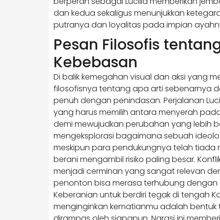
berperan sebagai Lucilla memberikan jemb
dan kedua sekaligus menunjukkan ketegaran
putranya dan loyalitas pada impian ayahn
Pesan Filosofis tenta
Kebebasan
Di balik kemegahan visual dan aksi yang m
filosofisnya tentang apa arti sebenarnya
penuh dengan penindasan. Perjalanan Lucius
yang harus memilih antara menyerah pada
demi mewujudkan perubahan yang lebih baik
mengeksplorasi bagaimana sebuah ideologi
meskipun para pendukungnya telah tiada me
berani mengambil risiko paling besar. Konf
menjadi cerminan yang sangat relevan den
penonton bisa merasa terhubung dengan s
Keberanian untuk berdiri tegak di tengah
menginginkan kematianmu adalah bentuk ter
dirampas oleh siapapun. Narasi ini memb