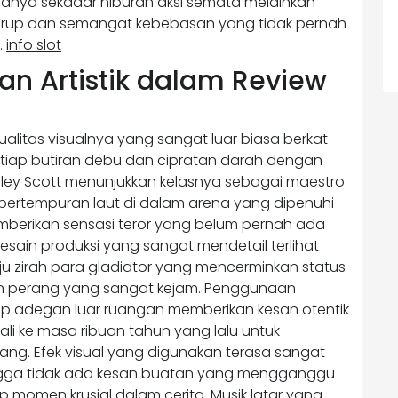
anya sekadar hiburan aksi semata melainkan
korup dan semangat kebebasan yang tidak pernah
.
info slot
an Artistik dalam Review
kualitas visualnya yang sangat luar biasa berkat
iap butiran debu dan cipratan darah dengan
ley Scott menunjukkan kelasnya sebagai maestro
pertempuran laut di dalam arena yang dipenuhi
mberikan sensasi teror yang belum pernah ada
sain produksi yang sangat mendetail terlihat
ju zirah para gladiator yang mencerminkan status
dan perang yang sangat kejam. Penggunaan
ap adegan luar ruangan memberikan kesan otentik
li ke masa ribuan tahun yang lalu untuk
lang. Efek visual yang digunakan terasa sangat
ingga tidak ada kesan buatan yang mengganggu
 momen krusial dalam cerita. Musik latar yang