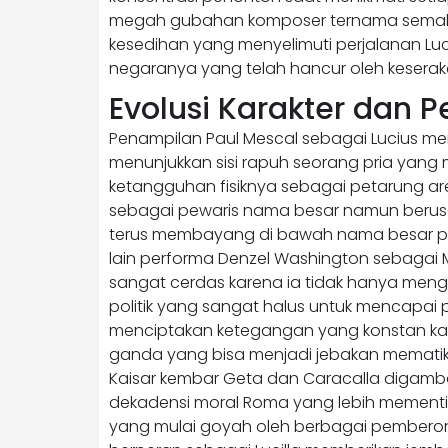
megah gubahan komposer ternama semaki
kesedihan yang menyelimuti perjalanan Lu
negaranya yang telah hancur oleh keserak
Evolusi Karakter dan P
Penampilan Paul Mescal sebagai Lucius m
menunjukkan sisi rapuh seorang pria yang
ketangguhan fisiknya sebagai petarung a
sebagai pewaris nama besar namun berusa
terus membayang di bawah nama besar pen
lain performa Denzel Washington sebagai
sangat cerdas karena ia tidak hanya menga
politik yang sangat halus untuk mencapai p
menciptakan ketegangan yang konstan kar
ganda yang bisa menjadi jebakan mematika
Kaisar kembar Geta dan Caracalla digamb
dekadensi moral Roma yang lebih mementin
yang mulai goyah oleh berbagai pemberon