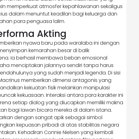
n memperkuat atmosfer kepahlawanan sekaligus
cius dalam menuntut keadilan bagi keluarga dan
ahan para penguasa lalim.
erforma Akting
emberikan nyawa baru pada waralaba ini dengan
 menyimpan kemarahan besar di balik
rena. Ia berhasil membawa beban emosional
ha menciptakan jalannya sendiri tanpa harus
dahulunya yang sudah menjadi legenda. Di sisi
 Macrinus memberikan dimensi antagonis yang
ndalkan kekuatan fisik melainkan manipulasi
uncak kekuasaan. Interaksi antara para karakter ini
ena setiap dialog yang diucapkan memiliki makna
n bagi lawan bicara mereka di dalam istana.
arkan dengan sangat apik sebagai simbol
gkan kepuasan pribadi di atas stabilitas negara
takan. Kehadiran Connie Nielsen yang kembali