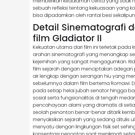
memberikan kedalaman cerita yang tidak h
sebuah refleksi tentang kekuasaan yang 
bisa dipadamkan oleh rantai besi sekalipun
Detail Sinematografi d
film Gladiator II
Kekuatan utama dari film ini terletak pada 
arahan sinematografi yang menangkap set
kejernihan yang sangat mengagumkan. Rid
film sejarah dengan menciptakan adegan 
air lengkap dengan serangan hiu yang me
sebelumnya dalam film bertema Romawi. De
pada setiap helai jubah senator hingga ba
sosial serta fungsionalitas di tengah me
pencahayaan alami yang dramatis di seti
seolah penonton benar-benar ditarik kemba
menyaksikan sejarah yang sedang ditulis u
menyatu dengan lingkungan fisik set seh
konsentrasi penonton saat menikmati setiap