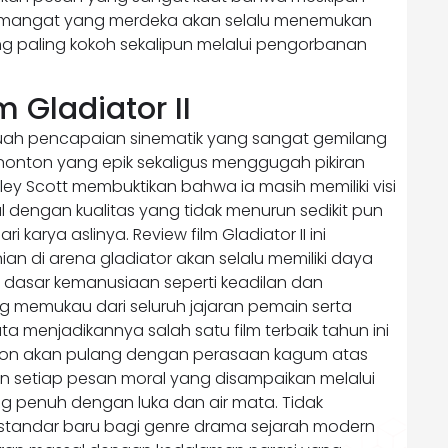
semangat yang merdeka akan selalu menemukan
ng paling kokoh sekalipun melalui pengorbanan
 Gladiator II
buah pencapaian sinematik yang sangat gemilang
nton yang epik sekaligus menggugah pikiran
dley Scott membuktikan bahwa ia masih memiliki visi
 dengan kualitas yang tidak menurun sedikit pun
 karya aslinya. Review film Gladiator II ini
n di arena gladiator akan selalu memiliki daya
ai dasar kemanusiaan seperti keadilan dan
ang memukau dari seluruh jajaran pemain serta
ta menjadikannya salah satu film terbaik tahun ini
nonton akan pulang dengan perasaan kagum atas
 setiap pesan moral yang disampaikan melalui
g penuh dengan luka dan air mata. Tidak
i standar baru bagi genre drama sejarah modern