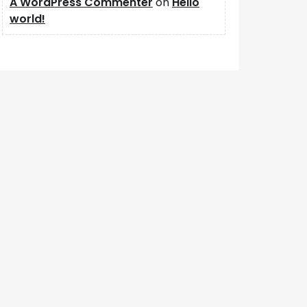
A WordPress Commenter
on
Hello
world!