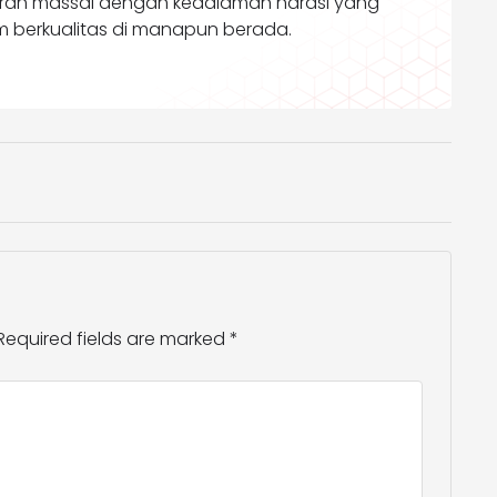
an massal dengan kedalaman narasi yang
m berkualitas di manapun berada.
Required fields are marked
*