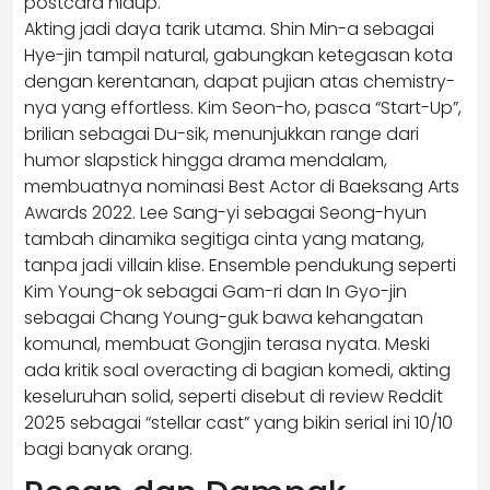
postcard hidup.
Akting jadi daya tarik utama. Shin Min-a sebagai
Hye-jin tampil natural, gabungkan ketegasan kota
dengan kerentanan, dapat pujian atas chemistry-
nya yang effortless. Kim Seon-ho, pasca “Start-Up”,
brilian sebagai Du-sik, menunjukkan range dari
humor slapstick hingga drama mendalam,
membuatnya nominasi Best Actor di Baeksang Arts
Awards 2022. Lee Sang-yi sebagai Seong-hyun
tambah dinamika segitiga cinta yang matang,
tanpa jadi villain klise. Ensemble pendukung seperti
Kim Young-ok sebagai Gam-ri dan In Gyo-jin
sebagai Chang Young-guk bawa kehangatan
komunal, membuat Gongjin terasa nyata. Meski
ada kritik soal overacting di bagian komedi, akting
keseluruhan solid, seperti disebut di review Reddit
2025 sebagai “stellar cast” yang bikin serial ini 10/10
bagi banyak orang.