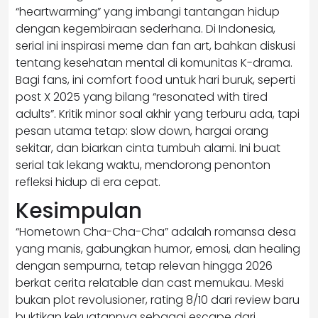
“heartwarming” yang imbangi tantangan hidup
dengan kegembiraan sederhana. Di Indonesia,
serial ini inspirasi meme dan fan art, bahkan diskusi
tentang kesehatan mental di komunitas K-drama.
Bagi fans, ini comfort food untuk hari buruk, seperti
post X 2025 yang bilang “resonated with tired
adults”. Kritik minor soal akhir yang terburu ada, tapi
pesan utama tetap: slow down, hargai orang
sekitar, dan biarkan cinta tumbuh alami. Ini buat
serial tak lekang waktu, mendorong penonton
refleksi hidup di era cepat.
Kesimpulan
“Hometown Cha-Cha-Cha” adalah romansa desa
yang manis, gabungkan humor, emosi, dan healing
dengan sempurna, tetap relevan hingga 2026
berkat cerita relatable dan cast memukau. Meski
bukan plot revolusioner, rating 8/10 dari review baru
buktikan kekuatannya sebagai escape dari