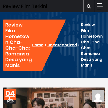
Skip
Review Film Terkini
to
content
Review
Review
Film
Film
Hometow
Hometown
n Cha-
Cha-Cha-
Home
>
Uncategorized
>
Cha-Cha:
Cha:
Romansa
Romansa
Desa yang
Desa yang
Manis
Manis
04
FEB
2026