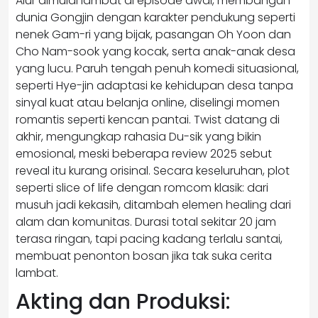
Alur dimulai lambat di episode awal, membangun
dunia Gongjin dengan karakter pendukung seperti
nenek Gam-ri yang bijak, pasangan Oh Yoon dan
Cho Nam-sook yang kocak, serta anak-anak desa
yang lucu. Paruh tengah penuh komedi situasional,
seperti Hye-jin adaptasi ke kehidupan desa tanpa
sinyal kuat atau belanja online, diselingi momen
romantis seperti kencan pantai. Twist datang di
akhir, mengungkap rahasia Du-sik yang bikin
emosional, meski beberapa review 2025 sebut
reveal itu kurang orisinal. Secara keseluruhan, plot
seperti slice of life dengan romcom klasik: dari
musuh jadi kekasih, ditambah elemen healing dari
alam dan komunitas. Durasi total sekitar 20 jam
terasa ringan, tapi pacing kadang terlalu santai,
membuat penonton bosan jika tak suka cerita
lambat.
Akting dan Produksi: