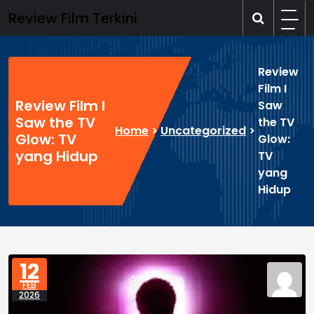
Skip
Review Film Terkini
to
content
Review
Film I
Review Film I
Saw
Saw the TV
the TV
Home
>
Uncategorized
>
Glow: TV
Glow:
yang Hidup
TV
yang
Hidup
12
FEB
2026