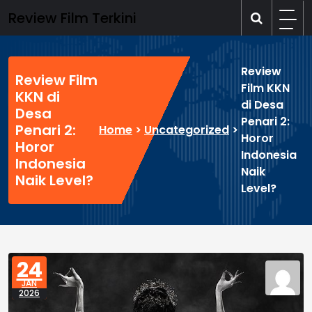
Skip
Review Film Terkini
to
content
Review
Review Film
Film KKN
KKN di
di Desa
Desa
Penari 2:
Penari 2:
Home
>
Uncategorized
>
Horor
Horor
Indonesia
Indonesia
Naik
Naik Level?
Level?
24
JAN
2026