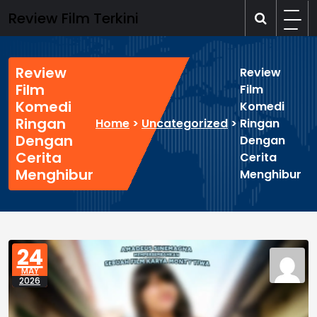
Skip
Review Film Terkini
to
content
Review
Review
Film
Film
Komedi
Komedi
Ringan
Home
>
Uncategorized
>
Ringan
Dengan
Dengan
Cerita
Cerita
Menghibur
Menghibur
24
MAY
2026