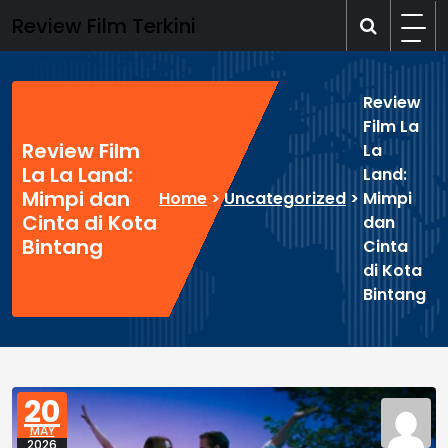
Skip
Review Film Terkini
to
content
Review
Film La
Review Film
La
La La Land:
Land:
Mimpi dan
Home
>
Uncategorized
>
Mimpi
Cinta di Kota
dan
Bintang
Cinta
di Kota
Bintang
20
MAY
2026