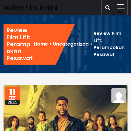
Skip
Review Film Terkini
to
content
Review
Review Film
Film Lift:
Lift:
Peramp
Home
>
Uncategorized
>
Perampokan
okan
Pesawat
Pesawat
11
FEB
2026