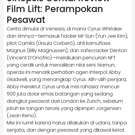
Film Lift: Perampokan
Pesawat
Cerita dimulai di Venesia, di mana Cyrus Whitaker
dan timnya—termasuk hacker Mi-Sun (Yun Jee Kim),
pilot Camila (Úrsula Corberó), ahli kamuflase
Magnus (Billy Magnussen), dan safecracker Denton
(Vincent D’Onofrio)—melakukan pencurian NFT
yang cerdik untuk menaikkan nilai seni. Namun,
operasi ini menarik perhatian agen Interpol Abby
Gladwell, yang menangkap Cyrus. Alih-alih penjara,
Abby merekrut Cyrus untuk misi rahasia: mencuri
500 juta dolar emas batangan yang sedang
diangkut pesawat dari London ke Zurich, sebelum
jatuh ke tangan teroris yang dipimpin Jorgensen
(Jean Reno).
Misi ini rumit karena harus dilakukan di udara, tanpa
senjata, dan dengan pesawat yang dikawal ketat.