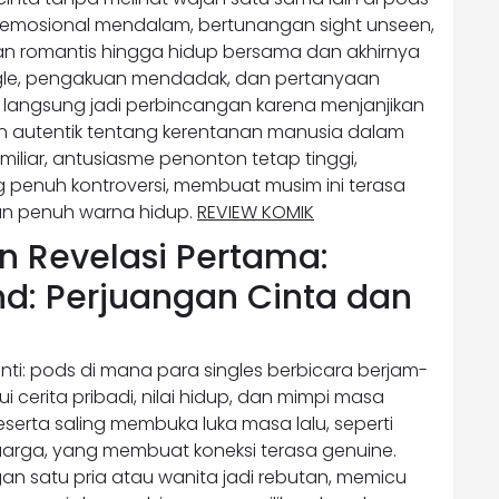
i emosional mendalam, bertunangan sight unseen,
uran romantis hingga hidup bersama dan akhirnya
angle, pengakuan mendadak, dan pertanyaan
i langsung jadi perbincangan karena menjanjikan
en autentik tentang kerentanan manusia dalam
iliar, antusiasme penonton tetap tinggi,
penuh kontroversi, membuat musim ini terasa
n penuh warna hidup.
REVIEW KOMIK
n Revelasi Pertama:
ind: Perjuangan Cinta dan
nti: pods di mana para singles berbicara berjam-
 cerita pribadi, nilai hidup, dan mimpi masa
rta saling membuka luka masa lalu, seperti
uarga, yang membuat koneksi terasa genuine.
an satu pria atau wanita jadi rebutan, memicu