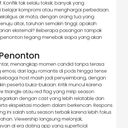
onflik tak selalu toksik; banyak yang
ti belajar kompromi atau menghargai perbedaan.
sekaligus air mata, dengan orang tua yang
enuju altar, taruhan semakin tinggi: apakah
kanan eksternal? Beberapa pasangan tampak
at penonton tegang menebak siapa yang akan
 Penonton
 pintar, menangkap momen candid tanpa terasa
g emosi, dari lagu romantis di pods hingga tense
y sebagai host masih jadi penyeimbang, dengan
kin peserta buka-bukaan. Kritik muncul karena
 triangle atau red flag yang mirip season
egarkan dengan cast yang lebih relatable dan
erta ekspektasi modern dalam berkencan. Respons
g ini salah satu season terbaik karena lebih fokus
ahan. Viewership langsung melonjak,
van di era dating app yang superficial.