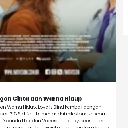
uangan Cinta dan Warna Hidup
 dan Warna Hidup. Love Is Blind kembali dengan
ruari 2026 di Netflix, menandai milestone kesepuluh
i. Dipandu Nick dan Vanessa Lachey, season ini
inta tanpa melihat wajah satu sama lain di pods