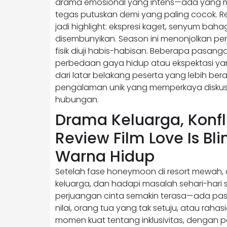
drama emosional yang intens—ada yang m
tegas putuskan demi yang paling cocok. R
jadi highlight: ekspresi kaget, senyum bah
disembunyikan. Season ini menonjolkan per
fisik diuji habis-habisan. Beberapa pasanga
perbedaan gaya hidup atau ekspektasi yan
dari latar belakang peserta yang lebih b
pengalaman unik yang memperkaya diskus
hubungan.
Drama Keluarga, Konfli
Review Film Love Is Bl
Warna Hidup
Setelah fase honeymoon di resort mewah, ce
keluarga, dan hadapi masalah sehari-hari s
perjuangan cinta semakin terasa—ada pa
nilai, orang tua yang tak setuju, atau raha
momen kuat tentang inklusivitas, dengan pe