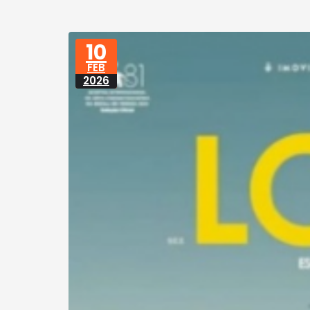
10
FEB
2026