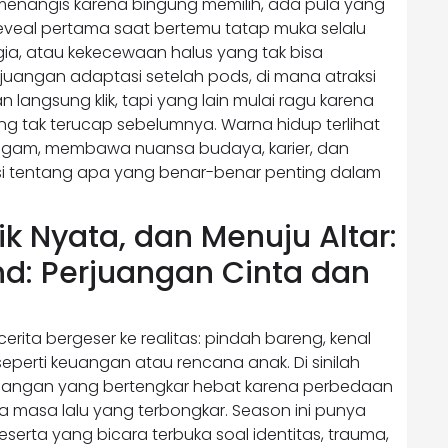
enangis karena bingung memilih, ada pula yang
eveal pertama saat bertemu tatap muka selalu
agia, atau kekecewaan halus yang tak bisa
juangan adaptasi setelah pods, di mana atraksi
n langsung klik, tapi yang lain mulai ragu karena
g tak terucap sebelumnya. Warna hidup terlihat
eragam, membawa nuansa budaya, karier, dan
i tentang apa yang benar-benar penting dalam
k Nyata, dan Menuju Altar:
ind: Perjuangan Cinta dan
rita bergeser ke realitas: pindah bareng, kenal
eperti keuangan atau rencana anak. Di sinilah
sangan yang bertengkar hebat karena perbedaan
sia masa lalu yang terbongkar. Season ini punya
serta yang bicara terbuka soal identitas, trauma,