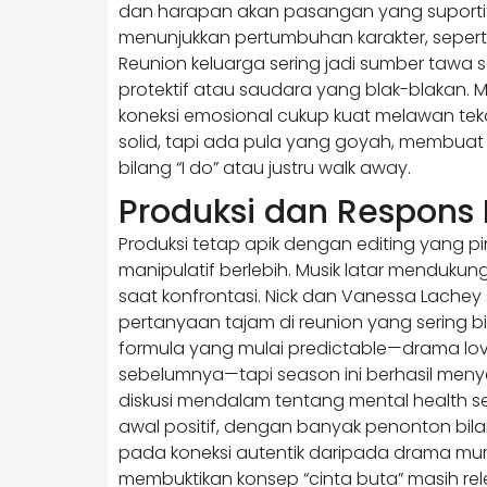
dan harapan akan pasangan yang suportif. K
menunjukkan pertumbuhan karakter, seper
Reunion keluarga sering jadi sumber tawa 
protektif atau saudara yang blak-blakan. M
koneksi emosional cukup kuat melawan te
solid, tapi ada pula yang goyah, membu
bilang “I do” atau justru walk away.
Produksi dan Respons
Produksi tetap apik dengan editing yang
manipulatif berlebih. Musik latar mendukun
saat konfrontasi. Nick dan Vanessa Lache
pertanyaan tajam di reunion yang sering bi
formula yang mulai predictable—drama love
sebelumnya—tapi season ini berhasil meny
diskusi mendalam tentang mental health s
awal positif, dengan banyak penonton bilan
pada koneksi autentik daripada drama mur
membuktikan konsep “cinta buta” masih rele