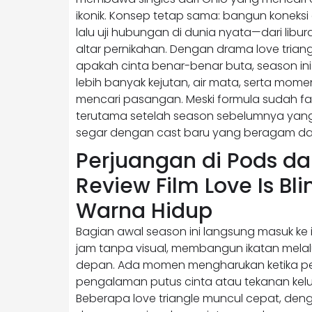
ikonik. Konsep tetap sama: bangun koneks
lalu uji hubungan di dunia nyata—dari lib
altar pernikahan. Dengan drama love tri
apakah cinta benar-benar buta, season in
lebih banyak kejutan, air mata, serta mom
mencari pasangan. Meski formula sudah fam
terutama setelah season sebelumnya yang 
segar dengan cast baru yang beragam da
Perjuangan di Pods da
Review Film Love Is Bl
Warna Hidup
Bagian awal season ini langsung masuk ke i
jam tanpa visual, membangun ikatan melalui
depan. Ada momen mengharukan ketika pese
pengalaman putus cinta atau tekanan kel
Beberapa love triangle muncul cepat, deng