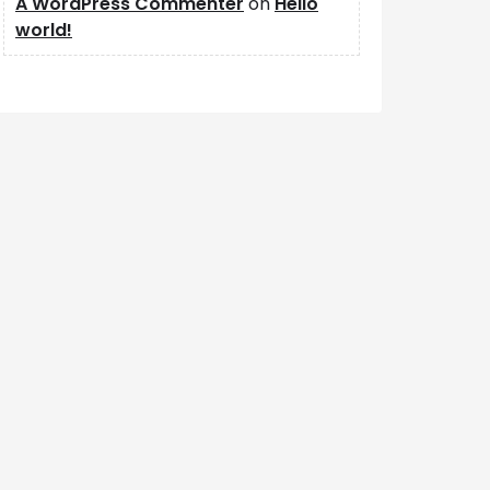
A WordPress Commenter
on
Hello
world!