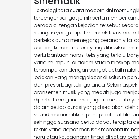
Sinematik
Teknologi tata suara modern kini memungki
terdengar sangat jernih serta memberika
berada di tengah kejadian tersebut secar
ruangan yang dapat merusak fokus anda. P
berkelas dunia memegang peranan vital d
penting karena melodi yang dihasilkan ma
perlu bantuan narasi teks yang terlalu bany
yang mumpuni di dalam studio bioskop me
tersampaikan dengan sangat detail mulai 
ledakan yang menggelegar di seluruh penj
dan presisi bagi telinga anda. Selain aspek
aransemen musik yang megah juga menjadi 
diperhatikan guna menjaga ritme cerita ya
dalam setiap durasi yang disediakan oleh 
sound memudahkan para pembuat film unt
sehingga suasana cerita dapat tercipta
teknis yang dapat merusak momentum na
haru atau ketegangan tinggi di setiap baba