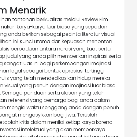
lm Menarik
han tontonan berkualitas melalui Review Film
ukan karya-karya luar biasa yang sepadan
g anda berikan sebagai pecinta literatur visual
lihan ini. Kunci utama dari kepuasan menonton
is perpaduan antara narasi yang kuat serta
ap judul yang anda pilih memberikan inspirasi serta
 sangat luas ini bagi perkembangan imajinasi
an legal sebagai bentuk apresiasi tertinggi
nulis yang telah mendedikasikan hidup mereka
n visual yang penuh dengan imajinasi luar biasa
. Semoga panduan serta ulasan yang telah
ikan referensi yang berharga bagi anda dalam
akan mengisi waktu senggang anda dengan penuh
sangat mengasyikkan bagi jiwa. Teruslah
aplah kritis dalam menilai setiap karya karena
vestasi intelektual yang akan memperkaya
 informasi digital yang serba cepat ini tanpa harus