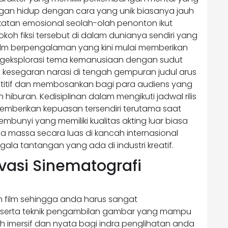
an hidup dengan cara yang unik biasanya jauh
katan emosional seolah-olah penonton ikut
okoh fiksi tersebut di dalam dunianya sendiri yang
lm berpengalaman yang kini mulai memberikan
engeksplorasi tema kemanusiaan dengan sudut
esegaran narasi di tengah gempuran judul arus
titif dan membosankan bagi para audiens yang
iburan. Kedisiplinan dalam mengikuti jadwal rilis
 memberikan kepuasan tersendiri terutama saat
nyi yang memiliki kualitas akting luar biasa
massa secara luas di kancah internasional
la tantangan yang ada di industri kreatif.
ovasi Sinematografi
 film sehingga anda harus sangat
 serta teknik pengambilan gambar yang mampu
h imersif dan nyata bagi indra penglihatan anda