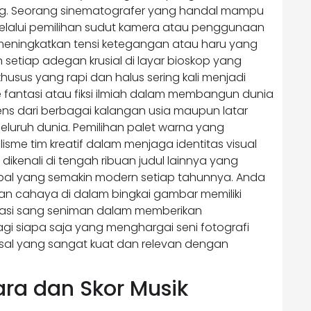
g. Seorang sinematografer yang handal mampu
alui pemilihan sudut kamera atau penggunaan
eningkatkan tensi ketegangan atau haru yang
setiap adegan krusial di layar bioskop yang
usus yang rapi dan halus sering kali menjadi
 fantasi atau fiksi ilmiah dalam membangun dunia
ens dari berbagai kalangan usia maupun latar
luruh dunia. Pemilihan palet warna yang
lisme tim kreatif dalam menjaga identitas visual
ikenali di tengah ribuan judul lainnya yang
global yang semakin modern setiap tahunnya. Anda
an cahaya di dalam bingkai gambar memiliki
dikasi sang seniman dalam memberikan
gi siapa saja yang menghargai seni fotografi
rsal yang sangat kuat dan relevan dengan
ra dan Skor Musik