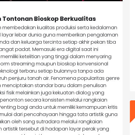
h Tontonan Bioskop Berkualitas
 membedakan kualitas produksi serta kedalaman
ul layar lebar dunia guna memberikan pengalaman
da dan keluarga tercinta setiap akhir pekan tiba
angat padat. Memasuki era digital saat ini
memiliki ketelitian yang tinggi dalam menyaring
atform streaming maupun bioskop konvensional
eknologi terbaru setiap bulannya tanpa ada
uruh penjuru tanah air. Fenomena popularitas genre
elah menciptakan standar baru dalam penulisan
 fisik melainkan juga kekuatan dialog yang
nonton secara konsisten melalui rangkaian
nting bagi anda untuk memiliki kemampuan kritis
mulai dari pencahayaan hingga tata artistik guna
ikan oleh sang sutradara melalui rangkaian
rtistik tersebut di hadapan layar perak yang