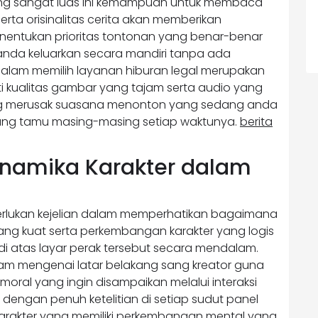
yang sangat luas ini kemampuan untuk membaca
erta orisinalitas cerita akan memberikan
nentukan prioritas tontonan yang benar-benar
nda keluarkan secara mandiri tanpa ada
lam memilih layanan hiburan legal merupakan
 kualitas gambar yang tajam serta audio yang
ng merusak suasana menonton yang sedang anda
ng tamu masing-masing setiap waktunya.
berita
inamika Karakter dalam
merlukan kejelian dalam memperhatikan bagaimana
ang kuat serta perkembangan karakter yang logis
di atas layar perak tersebut secara mendalam.
am mengenai latar belakang sang kreator guna
ral yang ingin disampaikan melalui interaksi
 dengan penuh ketelitian di setiap sudut panel
Karakter yang memiliki perkembangan mental yang