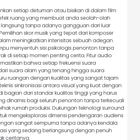
nkan setiap detuman atau bisikan di dalam film
n efek ruang yang membuat anda seolah-olah
a langsung tanpa adanya gangguan dari luar
emilihan skor musik yang tepat dari komposer
alam meningkatkan intensitas sebuah adegan
mpu menyentuh sisi psikologis penonton tanpa
ak di setiap momen penting cerita. Fitur audio
mastikan bahwa setiap frekuensi suara
dari suara alam yang tenang hingga suara
uru ruangan dengan kualitas yang sangat tajam
 teknis sinkronisasi antara visual yang kuat dengan
bagian dari standar kualitas tinggi yang harus
ng dinamis bagi seluruh penonton tanpa terkecuali
pihak rumah produksi. Dukungan teknologi surround
uk mengeksplorasi dimensi pendengaran audiens
 dengan sangat sempurna tanpa adanya kendala
rasi yang sedang berlangsung dengan penuh
k ceritanya.