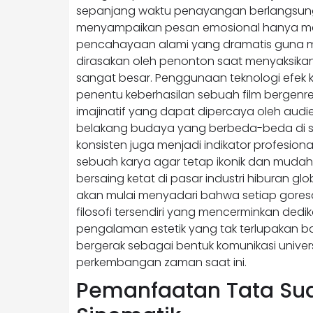
sepanjang waktu penayangan berlangsun
menyampaikan pesan emosional hanya mel
pencahayaan alami yang dramatis guna m
dirasakan oleh penonton saat menyaksikan 
sangat besar. Penggunaan teknologi efek kh
penentu keberhasilan sebuah film bergenre
imajinatif yang dapat dipercaya oleh audi
belakang budaya yang berbeda-beda di se
konsisten juga menjadi indikator profesiona
sebuah karya agar tetap ikonik dan mudah d
bersaing ketat di pasar industri hiburan 
akan mulai menyadari bahwa setiap gores
filosofi tersendiri yang mencerminkan de
pengalaman estetik yang tak terlupakan ba
bergerak sebagai bentuk komunikasi unive
perkembangan zaman saat ini.
Pemanfaatan Tata Sua