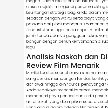
megah. Dalam ekosistem industri kreatif 
ulasan objektif mengenai performa akting s
keuntungan strategis bagi anda dalam me
sepadan dengan waktu serta biaya yang a
paksaan dari pihak manapun. Keamanan da
fondasi utama agar anda dapat menikmati
jernih tanpa adanya gangguan teknis ya
bangun dengan penuh kenyamanan di rua
lagu
Analisis Naskah dan D
Review Film Menarik
Menilai kualitas sebuah karya sinema me
sang penulis membangun fondasi konflik y
dari awal hingga akhir durasi penayangan 
Anda sebaiknya mencari informasi mendal
memahami gaya penceritaan serta pesan mo
antar tokoh yang ditampilkan secara visual
yang ada di dalam adegan film tersebut. 