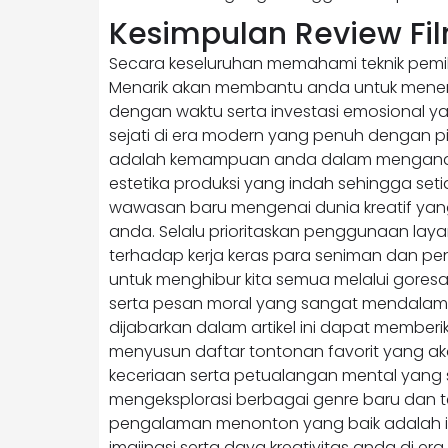
Kesimpulan Review Fi
Secara keseluruhan memahami teknik pemili
Menarik akan membantu anda untuk menem
dengan waktu serta investasi emosional yan
sejati di era modern yang penuh dengan pi
adalah kemampuan anda dalam menganalis
estetika produksi yang indah sehingga seti
wawasan baru mengenai dunia kreatif yang
anda. Selalu prioritaskan penggunaan layan
terhadap kerja keras para seniman dan pe
untuk menghibur kita semua melalui goresa
serta pesan moral yang sangat mendalam
dijabarkan dalam artikel ini dapat member
menyusun daftar tontonan favorit yang 
keceriaan serta petualangan mental yang 
mengeksplorasi berbagai genre baru dan tet
pengalaman menonton yang baik adalah in
imajinasi serta daya kreativitas anda di era