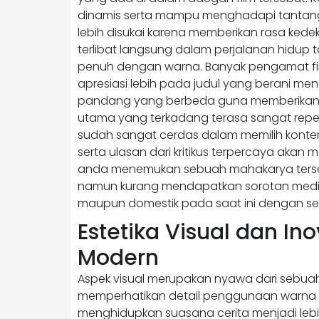
dinamis serta mampu menghadapi tantang
lebih disukai karena memberikan rasa kede
terlibat langsung dalam perjalanan hidup t
penuh dengan warna. Banyak pengamat fi
apresiasi lebih pada judul yang berani m
pandang yang berbeda guna memberikan k
utama yang terkadang terasa sangat repe
sudah sangat cerdas dalam memilih konten h
serta ulasan dari kritikus terpercaya akan
anda menemukan sebuah mahakarya tersembu
namun kurang mendapatkan sorotan media 
maupun domestik pada saat ini dengan sega
Estetika Visual dan In
Modern
Aspek visual merupakan nyawa dari sebuah
memperhatikan detail penggunaan warna
menghidupkan suasana cerita menjadi lebi