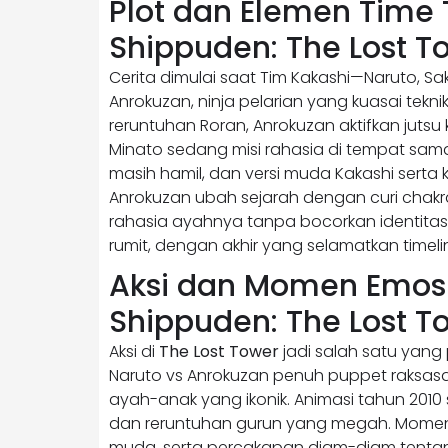
Plot dan Elemen Time 
Shippuden: The Lost T
Cerita dimulai saat Tim Kakashi—Naruto, S
Anrokuzan, ninja pelarian yang kuasai tekn
reruntuhan Roran, Anrokuzan aktifkan jutsu 
Minato sedang misi rahasia di tempat sam
masih hamil, dan versi muda Kakashi serta 
Anrokuzan ubah sejarah dengan curi chakra 
rahasia ayahnya tanpa bocorkan identitas. T
rumit, dengan akhir yang selamatkan timel
Aksi dan Momen Emosi
Shippuden: The Lost T
Aksi di
The Lost Tower
jadi salah satu yang
Naruto vs Anrokuzan penuh puppet raksasa
ayah-anak yang ikonik. Animasi tahun 2010 
dan reruntuhan gurun yang megah. Momen 
muda, serta percakapan diam-diam tentang