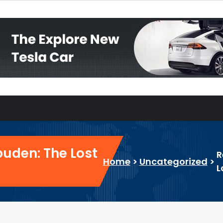
puden: The Lost
R
Home
>
Uncategorized
>
L