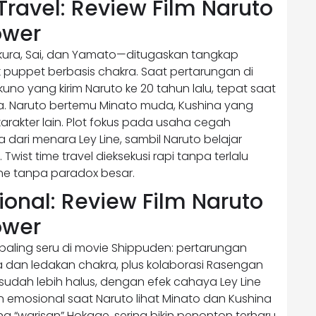
Travel: Review Film Naruto
ower
akura, Sai, dan Yamato—ditugaskan tangkap
ik puppet berbasis chakra. Saat pertarungan di
kuno yang kirim Naruto ke 20 tahun lalu, tepat saat
a. Naruto bertemu Minato muda, Kushina yang
karakter lain. Plot fokus pada usaha cegah
dari menara Ley Line, sambil Naruto belajar
wist time travel dieksekusi rapi tanpa terlalu
ine tanpa paradox besar.
onal: Review Film Naruto
ower
 paling seru di movie Shippuden: pertarungan
 dan ledakan chakra, plus kolaborasi Rasengan
sudah lebih halus, dengan efek cahaya Ley Line
emosional saat Naruto lihat Minato dan Kushina
 “warisan” Hokage, sering bikin penonton terharu