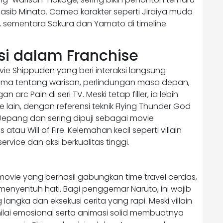
ib Minato. Cameo karakter seperti Jiraiya muda
, sementara Sakura dan Yamato di timeline
si dalam Franchise
ovie Shippuden yang beri interaksi langsung
ema tentang warisan, perlindungan masa depan,
c Pain di seri TV. Meski tetap filler, ia lebih
lain, dengan referensi teknik Flying Thunder God
di Jepang dan sering dipuji sebagai movie
au Will of Fire. Kelemahan kecil seperti villain
vice dan aksi berkualitas tinggi.
ovie yang berhasil gabungkan time travel cerdas,
nyentuh hati. Bagi penggemar Naruto, ini wajib
langka dan eksekusi cerita yang rapi. Meski villain
ilai emosional serta animasi solid membuatnya