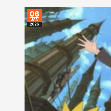
06
JAN
2026