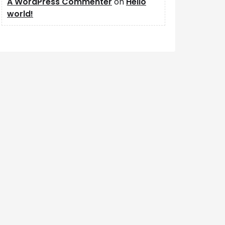
A WordPress Commenter
on
Hello
world!