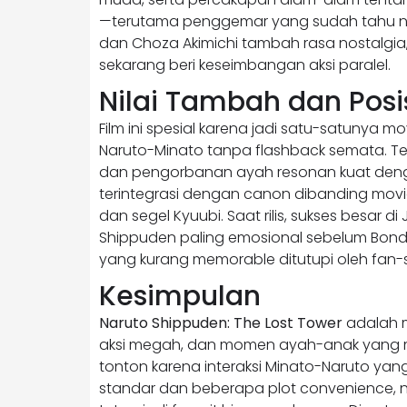
—terutama penggemar yang sudah tahu nas
dan Choza Akimichi tambah rasa nostalgia
sekarang beri keseimbangan aksi paralel.
Nilai Tambah dan Posi
Film ini spesial karena jadi satu-satunya m
Naruto-Minato tanpa flashback semata. T
dan pengorbanan ayah resonan kuat dengan ar
terintegrasi dengan canon dibanding movie 
dan segel Kyuubi. Saat rilis, sukses besar 
Shippuden paling emosional sebelum Bonds at
yang kurang memorable ditutupi oleh fan-ser
Kesimpulan
Naruto Shippuden: The Lost Tower
adalah m
aksi megah, dan momen ayah-anak yang me
tonton karena interaksi Minato-Naruto yang 
standar dan beberapa plot convenience, n