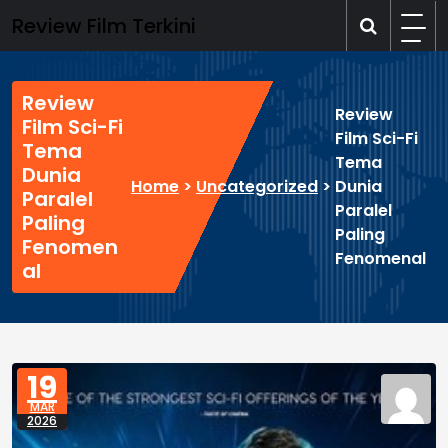
Skip
Review Film Terkini
to
content
Review
Review
Film Sci-Fi
Film Sci-Fi
Tema
Tema
Dunia
Home
>
Uncategorized
>
Dunia
Paralel
Paralel
Paling
Paling
Fenomen
Fenomenal
al
19
MAR
2026