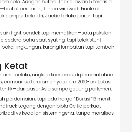
dam solo. Adegan hutan: Jackie lawan 5 teroris di
brutal, berdarah, tanpa wirework. Finale di
ampur bela diri, Jackie terluka parah tapi
esain fight pendek tapi mematikan—satu pukulan
kie cedera bahu saat syuting, tapi tolak stunt
ar, pakai lingkungan, kurangi lompatan tapi tambah
g Ketat
ar nama pelaku, ungkap konspirasi di pemerintahan
as, campur isu terorisme nyata era 2010-an. Lokasi
utentik—dari pasar Asia sampe gedung parlemen.
tuh perdamaian, tapi ada harga.” Durasi 113 menit
undtrack tegang dengan biola Celtic perkuat
ribadi vs keadilan sistem ngena, tanpa moralisasi