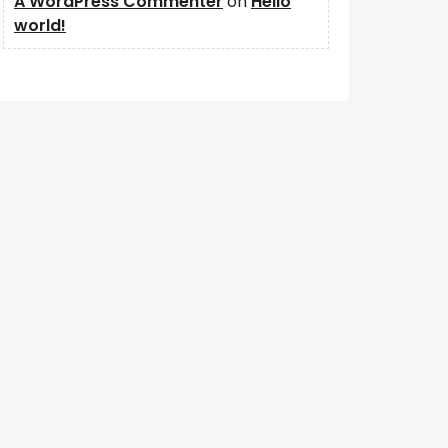
A WordPress Commenter
on
Hello
world!