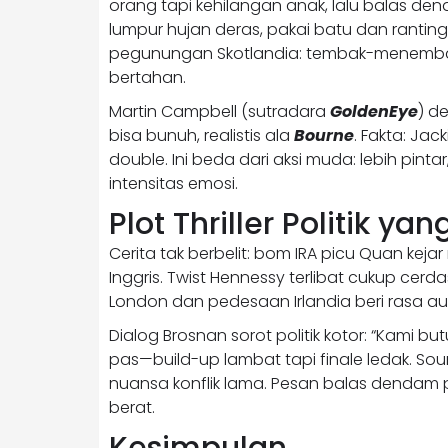
orang tapi kehilangan anak, lalu balas den
lumpur hujan deras, pakai batu dan ranting—
pegunungan Skotlandia: tembak-menembak c
bertahan.
Martin Campbell (sutradara
GoldenEye
) d
bisa bunuh, realistis ala
Bourne
. Fakta: Jac
double. Ini beda dari aksi muda: lebih pint
intensitas emosi.
Plot Thriller Politik yan
Cerita tak berbelit: bom IRA picu Quan kej
Inggris. Twist Hennessy terlibat cukup cerd
London dan pedesaan Irlandia beri rasa a
Dialog Brosnan sorot politik kotor: “Kami bu
pas—build-up lambat tapi finale ledak. So
nuansa konflik lama. Pesan balas dendam p
berat.