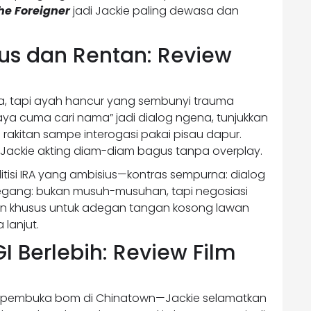
he Foreigner
jadi Jackie paling dewasa dan
us dan Rentan: Review
aka, tapi ayah hancur yang sembunyi trauma
ya cuma cari nama” jadi dialog ngena, tunjukkan
 rakitan sampe interogasi pakai pisau dapur.
Jackie akting diam-diam bagus tanpa overplay.
tisi IRA yang ambisius—kontras sempurna: dialog
tegang: bukan musuh-musuhan, tapi negosiasi
han khusus untuk adegan tangan kosong lawan
 lanjut.
GI Berlebih: Review Film
utan pembuka bom di Chinatown—Jackie selamatkan