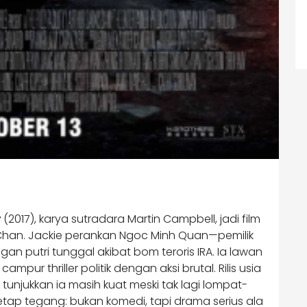
r
(2017), karya sutradara Martin Campbell, jadi film
 Chan. Jackie perankan Ngoc Minh Quan—pemilik
an putri tunggal akibat bom teroris IRA. Ia lawan
ampur thriller politik dengan aksi brutal. Rilis usia
l, tunjukkan ia masih kuat meski tak lagi lompat-
tetap tegang: bukan komedi, tapi drama serius ala