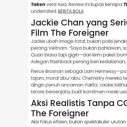
Taken
versi Asia. Review ini kupas kenapa
T
underrated.
BERITA BOLA
Jackie Chan yang Seri
Film The Foreigner
Jackie ubah image total: bukan polisi jen
perang Vietnam. “Saya bukan pahlawan, sa
Quan biasa tapi gigih—dari kirim paket bom
Adegan flashback perang beri kedalaman, 
Pierce Brosnan sebagai Liam Hennessy—poli
tajam, moral abu-abu. Chemistry mereka 
dingin penuh ancaman. Fakta: Jackie lati
teroris bersenjata, bukti komitmen meski usia
Aksi Realistis Tanpa C
The Foreigner
Aksi fokus efisien, bukan spektakuler: ur