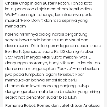
Charlie Chaplin dan Buster Keaton. Tanpa kata-
kata, penonton diajak memahami kepribadian
Wall-E: rasa ingin tahunya, kecintaannya pada
musikal “Hello, Dolly!”, dan rasa sepinya yang
mendalam.
Karena minimnya dialog, narasi bergantung
sepenuhnya pada bahasa tubuh visual dan
desain suara. Di sinilah peran legenda desain suara
Ben Burtt (pencipta suara R2-D2 dan lightsaber
Star Wars
) menjadi vital. Suara mekanik Wall-E—
dengungan motornya, bunyi ‘klik’ saat ia ketakutan,
dan cara ia mengucapkan “Eee-va”—memberikan
jiwa pada tumpukan logam tersebut. Pixar
membuktikan bahwa emosi tidak perlu
disampaikan lewat monolog panjang; cukup
dengan gerakan mata lensa binokular yang miring
sedikit, hati penonton sudah bisa luluh.
Romansa Robot: Romeo dan Juliet di Luar Angkasa