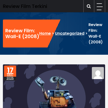
Skip
Review Film Terkini
to
content
Review
Review Film:
Film:
Home
>
Uncategorized
>
Wall-E (2008)
Wall-E
(2008)
17
DEC
2025