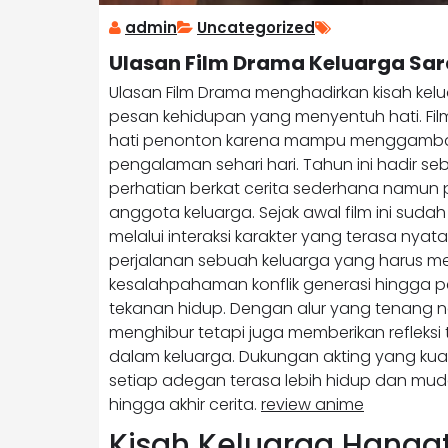
admin
Uncategorized
Ulasan Film Drama Keluarga Sa
Ulasan Film Drama menghadirkan kisah kel
pesan kehidupan yang menyentuh hati. Film
hati penonton karena mampu menggambar
pengalaman sehari hari. Tahun ini hadir se
perhatian berkat cerita sederhana namu
anggota keluarga. Sejak awal film ini su
melalui interaksi karakter yang terasa nyat
perjalanan sebuah keluarga yang harus m
kesalahpahaman konflik generasi hingga p
tekanan hidup. Dengan alur yang tenang n
menghibur tetapi juga memberikan refleks
dalam keluarga. Dukungan akting yang ku
setiap adegan terasa lebih hidup dan mu
hingga akhir cerita.
review anime
Kisah Keluarga Hanga