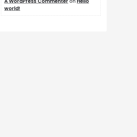
A WordPress Commenter
on
Hello
world!