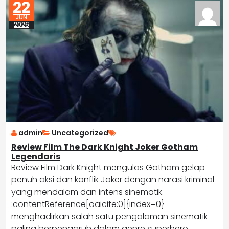
22
JUN
2026
admin
Uncategorized
Review Film The Dark Knight Joker Gotham
Legendaris
Review Film Dark Knight mengulas Gotham gelap
penuh aksi dan konflik Joker dengan narasi kriminal
yang mendalam dan intens sinematik.
:contentReference[oaicite:0]{index=0}
menghadirkan salah satu pengalaman sinematik
paling berpengaruh dalam genre superhero