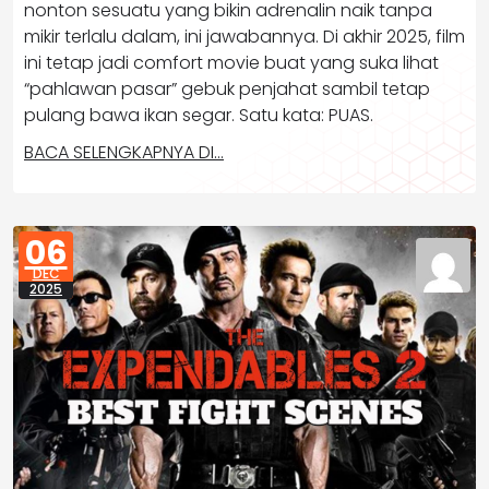
nonton sesuatu yang bikin adrenalin naik tanpa
mikir terlalu dalam, ini jawabannya. Di akhir 2025, film
ini tetap jadi comfort movie buat yang suka lihat
“pahlawan pasar” gebuk penjahat sambil tetap
pulang bawa ikan segar. Satu kata: PUAS.
BACA SELENGKAPNYA DI…
06
DEC
2025