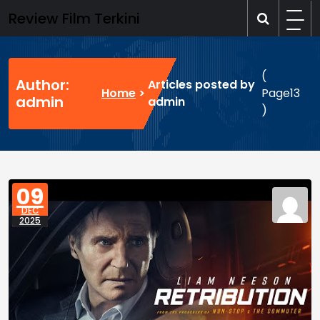
Skip
Review Film Terkini
to
content
(
Author:
Articles posted by
Home
>
Page13
admin
admin
)
09
DEC
2025