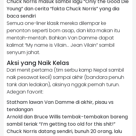
Chuck Norris masuk sambil lagu “Only the Good Die
Young” dan cerita “fakta Chuck Norris” yang dia
baca sendiri
Semua one-liner klasik mereka dilempar ke
penonton seperti bom asap, dan kita makan itu
mentah-mentah. Bahkan Van Damme dapat
kalimat “My name is Vilain… Jean Vilain” sambil
senyum jahat.
Aksi yang Naik Kelas
Dari menit pertama (tim serbu kamp Nepal sambil
naik pesawat kecil) sampai akhir (bandara penuh
tank dan ledakan), aksinya nggak pernah turun.
Adegan favorit:
Statham lawan Van Damme di akhir, pisau vs
tendangan
Arnold dan Bruce Willis tembak-tembakan bareng
sambil teriak “I’m getting too old for this shit!”
Chuck Norris datang sendiri, bunuh 20 orang, lalu