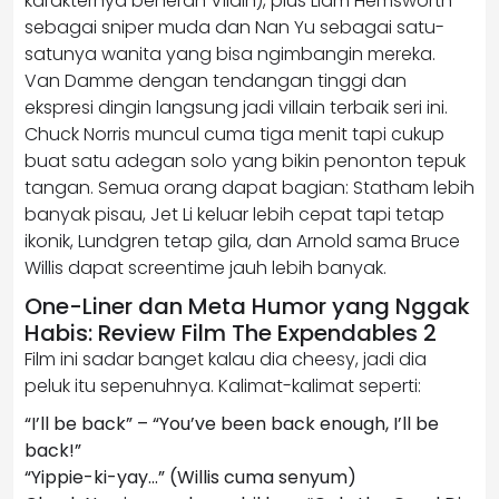
karakternya beneran Vilain), plus Liam Hemsworth
sebagai sniper muda dan Nan Yu sebagai satu-
satunya wanita yang bisa ngimbangin mereka.
Van Damme dengan tendangan tinggi dan
ekspresi dingin langsung jadi villain terbaik seri ini.
Chuck Norris muncul cuma tiga menit tapi cukup
buat satu adegan solo yang bikin penonton tepuk
tangan. Semua orang dapat bagian: Statham lebih
banyak pisau, Jet Li keluar lebih cepat tapi tetap
ikonik, Lundgren tetap gila, dan Arnold sama Bruce
Willis dapat screentime jauh lebih banyak.
One-Liner dan Meta Humor yang Nggak
Habis: Review Film The Expendables 2
Film ini sadar banget kalau dia cheesy, jadi dia
peluk itu sepenuhnya. Kalimat-kalimat seperti:
“I’ll be back” – “You’ve been back enough, I’ll be
back!”
“Yippie-ki-yay…” (Willis cuma senyum)