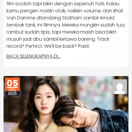
film bodoh tapi bikin dengan sepenuh hati. Kalau
kamu pengen matiin otak, naikkin volume, dan lihat
Van Damme ditendang Statham sambil Arnold
tembak tank, ini filmnya. Mereka mungkin sudah tua,
rambut sudah tipis, tapi mereka masih bisa bikin
musuh jadi abu sambil ketawa bareng. Track
record? Perfect. We’ll be back? Pasti.
BACA SELENGKAPNYA DI…
05
DEC
2025