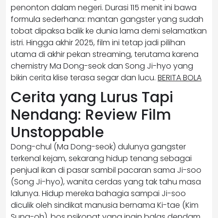
penonton dalam negeri. Durasi 115 menit ini bawa
formula sederhana: mantan gangster yang sudah
tobat dipaksa balik ke dunia lama demi selamatkan
istri. Hingga akhir 2025, film ini tetap jadi pilihan
utama di akhir pekan streaming, terutama karena
chemistry Ma Dong-seok dan Song Ji-hyo yang
bikin cerita klise terasa segar dan lucu.
BERITA BOLA
Cerita yang Lurus Tapi
Nendang: Review Film
Unstoppable
Dong-chul (Ma Dong-seok) dulunya gangster
terkenal kejam, sekarang hidup tenang sebagai
penjual ikan di pasar sambil pacaran sama Ji-soo
(Song Ji-hyo), wanita cerdas yang tak tahu masa
lalunya. Hidup mereka bahagia sampai Ji-soo
diculik oleh sindikat manusia bernama Ki-tae (Kim
Sung-oh), bos psikopat yang ingin balas dendam