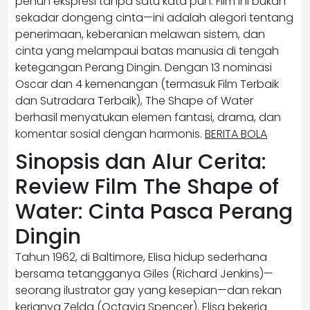
penuh ekspresi tanpa satu kata pun. Film ini bukan
sekadar dongeng cinta—ini adalah alegori tentang
penerimaan, keberanian melawan sistem, dan
cinta yang melampaui batas manusia di tengah
ketegangan Perang Dingin. Dengan 13 nominasi
Oscar dan 4 kemenangan (termasuk Film Terbaik
dan Sutradara Terbaik), The Shape of Water
berhasil menyatukan elemen fantasi, drama, dan
komentar sosial dengan harmonis.
BERITA BOLA
Sinopsis dan Alur Cerita:
Review Film The Shape of
Water: Cinta Pasca Perang
Dingin
Tahun 1962, di Baltimore, Elisa hidup sederhana
bersama tetangganya Giles (Richard Jenkins)—
seorang ilustrator gay yang kesepian—dan rekan
kerjanya Zelda (Octavia Spencer). Elisa bekerja