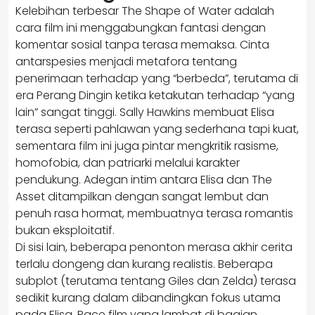
Kelebihan terbesar The Shape of Water adalah
cara film ini menggabungkan fantasi dengan
komentar sosial tanpa terasa memaksa. Cinta
antarspesies menjadi metafora tentang
penerimaan terhadap yang “berbeda”, terutama di
era Perang Dingin ketika ketakutan terhadap “yang
lain” sangat tinggi. Sally Hawkins membuat Elisa
terasa seperti pahlawan yang sederhana tapi kuat,
sementara film ini juga pintar mengkritik rasisme,
homofobia, dan patriarki melalui karakter
pendukung. Adegan intim antara Elisa dan The
Asset ditampilkan dengan sangat lembut dan
penuh rasa hormat, membuatnya terasa romantis
bukan eksploitatif.
Di sisi lain, beberapa penonton merasa akhir cerita
terlalu dongeng dan kurang realistis. Beberapa
subplot (terutama tentang Giles dan Zelda) terasa
sedikit kurang dalam dibandingkan fokus utama
pada Elisa. Pace film yang lambat di bagian