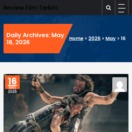
Skip
Review Film Terkini
to
content
Daily Archives: May
Home
>
2026
>
May
>
16
16, 2026
16
MAY
2026