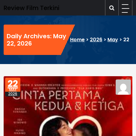
Skip
Review Film Terkini
to
content
Daily Archives: May
Home
>
2026
>
May
>
22
22, 2026
22
MAY
2026