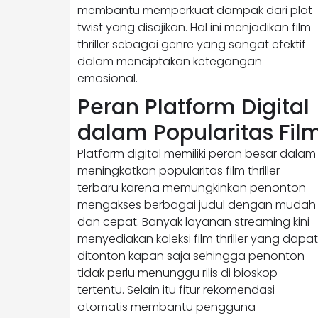
membantu memperkuat dampak dari plot
twist yang disajikan. Hal ini menjadikan film
thriller sebagai genre yang sangat efektif
dalam menciptakan ketegangan
emosional.
Peran Platform Digital
dalam Popularitas Fil
Platform digital memiliki peran besar dalam
meningkatkan popularitas film thriller
terbaru karena memungkinkan penonton
mengakses berbagai judul dengan mudah
dan cepat. Banyak layanan streaming kini
menyediakan koleksi film thriller yang dapat
ditonton kapan saja sehingga penonton
tidak perlu menunggu rilis di bioskop
tertentu. Selain itu fitur rekomendasi
otomatis membantu pengguna