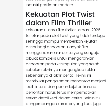
industri perfilman modern.
Kekuatan Plot Twist
dalam Film Thriller
Kekuatan utama film thriller terbaru 2026
terletak pada plot twist yang tidak terduga
sehingga mampu memberikan kejutan
besar bagi penonton. Banyak film
menggunakan alur cerita yang sengaja
dibuat kompleks untuk mengarahkan
penonton pada kesimpulan yang salah
sebelum akhirnya mengungkap fakta
sebenarnya di akhir cerita. Teknik ini
membuat pengalaman menonton menjadi
lebih intens dan penuh kejutan karena
penonton harus terus memperhatikan
setiap detail kecil dalam cerita. Selain itu
pengembangan karakter yang kuat juga