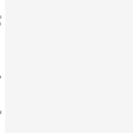
s
i
a
l