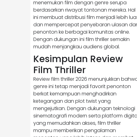
menemukan film dengan genre serupa
berdasarkan riwayat tontonan mereka. Hal
ini membuat distribusi film menjadi lebih lua
dan mempercepat penyebaran ulasan dar
penonton ke berbagai komunitas online.
Dengan dukungan ini film thriller semakin
mudah menjangkau audiens global.
Kesimpulan Review
Film Thriller
Review film thriller 2026 menunjukkan bahw
genre ini tetap menjadi favorit penonton
berkat kemampuan menghadirkan
ketegangan dan plot twist yang
mengejutkan. Dengan dukungan teknologi
sinematografi modern serta platform digita
yang memudahkan akses, film thriller
mampu memberikan pengalaman