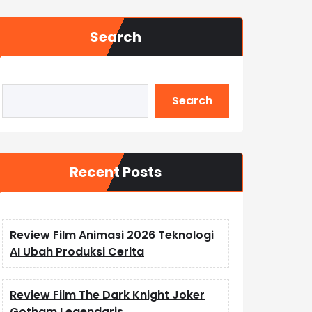
Search
Search
Recent Posts
Review Film Animasi 2026 Teknologi
AI Ubah Produksi Cerita
Review Film The Dark Knight Joker
Gotham Legendaris