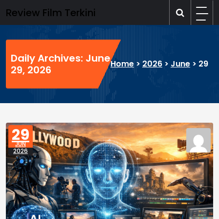
Skip
Review Film Terkini
to
content
Daily Archives: June
Home
>
2026
>
June
>
29
29, 2026
29
JUN
2026