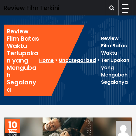
Skip
Review Film Terkini
to
content
Review
Film Batas
Review
Waktu
Film Batas
Terlupaka
Waktu
n yang
Home
>
Uncategorized
>
Terlupakan
Menguba
yang
h
Mengubah
Segalany
Segalanya
a
10
MAR
2026