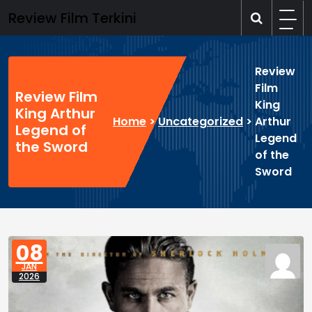
Skip
Review Film Terkini
to
content
Review
Film
Review Film
King
King Arthur
Home
>
Uncategorized
>
Arthur
Legend of
Legend
the Sword
of the
Sword
08
JAN
2026