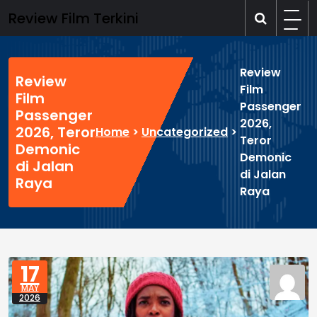
Skip
Review Film Terkini
to
content
Review
Review
Film
Film
Passenger
Passenger
2026,
2026, Teror
Home
>
Uncategorized
>
Teror
Demonic
Demonic
di Jalan
di Jalan
Raya
Raya
17
MAY
2026