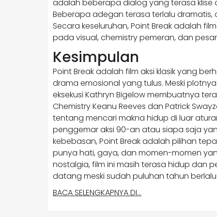
adalah beberapa dialog yang terasa klise
Beberapa adegan terasa terlalu dramatis,
Secara keseluruhan, Point Break adalah fi
pada visual, chemistry pemeran, dan pesa
Kesimpulan
Point Break adalah film aksi klasik yang b
drama emosional yang tulus. Meski plotny
eksekusi Kathryn Bigelow membuatnya ter
Chemistry Keanu Reeves dan Patrick Swayz
tentang mencari makna hidup di luar aturan
penggemar aksi 90-an atau siapa saja yan
kebebasan, Point Break adalah pilihan tepat
punya hati, gaya, dan momen-momen yang s
nostalgia, film ini masih terasa hidup dan
datang meski sudah puluhan tahun berlalu
BACA SELENGKAPNYA DI…