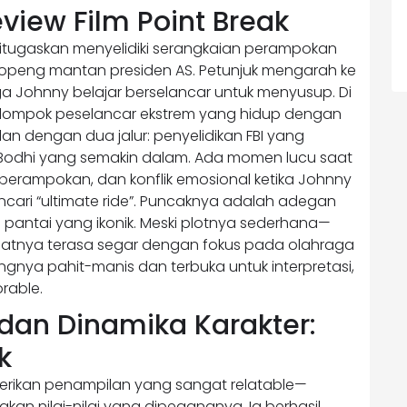
eview Film Point Break
itugaskan menyelidiki serangkaian perampokan
topeng mantan presiden AS. Petunjuk mengarah ke
ga Johnny belajar berselancar untuk menyusup. Di
lompok peselancar ekstrem yang hidup dengan
alan dengan dua jalur: penyelidikan FBI yang
Bodhi yang semakin dalam. Ada momen lucu saat
perampokan, dan konflik emosional ketika Johnny
cari “ultimate ride”. Puncaknya adalah adegan
 pantai yang ikonik. Meski plotnya sederhana—
buatnya terasa segar dengan fokus pada olahraga
ngnya pahit-manis dan terbuka untuk interpretasi,
rable.
an Dinamika Karakter:
k
rikan penampilan yang sangat relatable—
n nilai-nilai yang dipegangnya. Ia berhasil