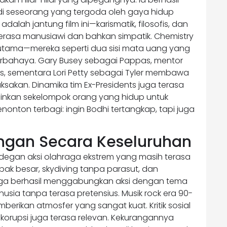
adi seseorang yang tergoda oleh gaya hidup
dalah jantung film ini—karismatik, filosofis, dan
 terasa manusiawi dan bahkan simpatik. Chemistry
 utama—mereka seperti dua sisi mata uang yang
 berbahaya. Gary Busey sebagai Pappas, mentor
s, sementara Lori Petty sebagai Tyler membawa
ksakan. Dinamika tim Ex-Presidents juga terasa
inkan sekelompok orang yang hidup untuk
nton terbagi: ingin Bodhi tertangkap, tapi juga
ngan Secara Keseluruhan
adegan aksi olahraga ekstrem yang masih terasa
ak besar, skydiving tanpa parasut, dan
i juga berhasil menggabungkan aksi dengan tema
usia tanpa terasa pretensius. Musik rock era 90-
berikan atmosfer yang sangat kuat. Kritik sosial
korupsi juga terasa relevan. Kekurangannya