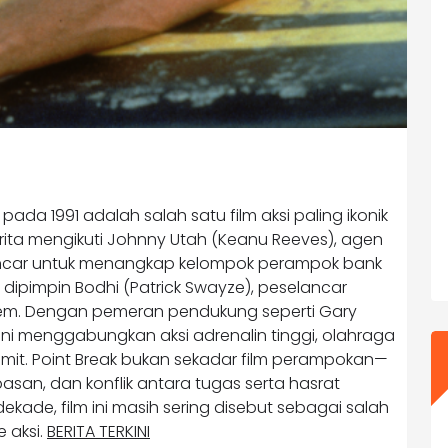
s pada 1991 adalah salah satu film aksi paling ikonik
erita mengikuti Johnny Utah (Keanu Reeves), agen
ncar untuk menangkap kelompok perampok bank
 dipimpin Bodhi (Patrick Swayze), peselancar
strem. Dengan pemeran pendukung seperti Gary
lm ini menggabungkan aksi adrenalin tinggi, olahraga
it. Point Break bukan sekadar film perampokan—
asan, dan konflik antara tugas serta hasrat
 dekade, film ini masih sering disebut sebagai salah
 aksi.
BERITA TERKINI