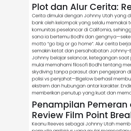
Plot dan Alur Cerita: R
Cerita dimulai dengan Johnny Utah yang d
bank oleh kelompok yang selalu memakai 
komunitas peselancar di California, sehing
sana ia bertemu Bodhi dan gengnya—seke
motto “go big or go home”. Alur cerita berj
semakin ketat dan persahabatan Johnny-
Johnny belajar selancar, ketegangan saat 
mulai memahami filosofi Bodhi tentang men
skydiving tanpa parasut dan pengejaran di
polisi vs penjahat—Bigelow berhasil mem
ekstrem dan hubungan antar karakter. Endi
memberikan penutup yang kuat dan memo
Penampilan Pemeran d
Review Film Point Brea
Keanu Reeves sebagai Johnny Utah membe
pemuda ambisius yang mulai mempertanyaka