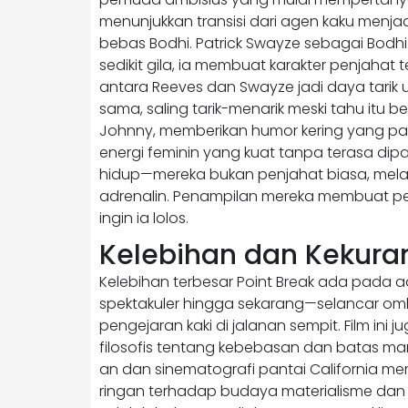
menunjukkan transisi dari agen kaku menj
bebas Bodhi. Patrick Swayze sebagai Bodhi a
sedikit gila, ia membuat karakter penjahat
antara Reeves dan Swayze jadi daya tarik
sama, saling tarik-menarik meski tahu itu
Johnny, memberikan humor kering yang pa
energi feminin yang kuat tanpa terasa dipa
hidup—mereka bukan penjahat biasa, mela
adrenalin. Penampilan mereka membuat peno
ingin ia lolos.
Kelebihan dan Kekura
Kelebihan terbesar Point Break ada pada 
spektakuler hingga sekarang—selancar omb
pengejaran kaki di jalanan sempit. Film in
filosofis tentang kebebasan dan batas man
an dan sinematografi pantai California mem
ringan terhadap budaya materialisme dan 