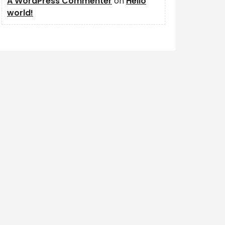
A WordPress Commenter
on
Hello
world!