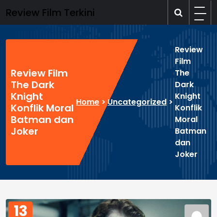
Skip
Review Film Terkini
to
content
Review
Film
Review Film
The
The Dark
Dark
Knight
Knight
Home
>
Uncategorized
>
Konflik Moral
Konflik
Batman dan
Moral
Joker
Batman
dan
Joker
13