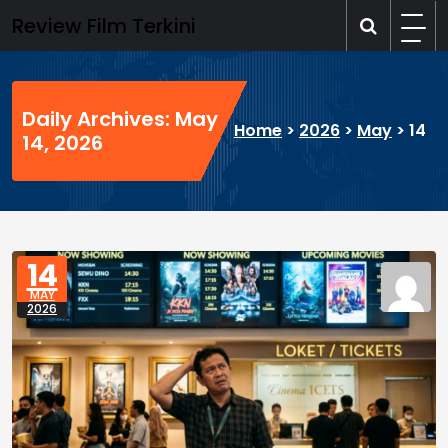
Skip
Review Film Terkini
to
content
Daily Archives: May
Home
>
2026
>
May
>
14
14, 2026
14
MAY
2026