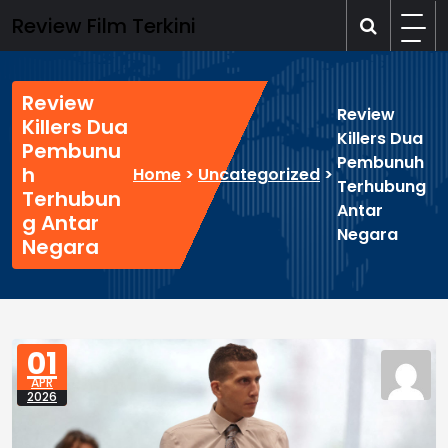
Skip
Review Film Terkini
to
content
Review
Review
Killers Dua
Killers Dua
Pembunu
Pembunuh
h
Home
>
Uncategorized
>
Terhubung
Terhubun
Antar
g Antar
Negara
Negara
01
APR
2026