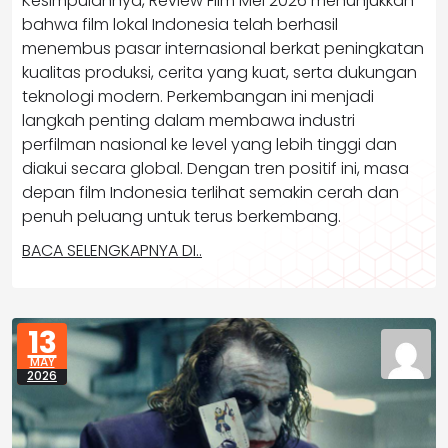
Kesimpulannya, Review Film Mei 2026 menunjukkan
bahwa film lokal Indonesia telah berhasil
menembus pasar internasional berkat peningkatan
kualitas produksi, cerita yang kuat, serta dukungan
teknologi modern. Perkembangan ini menjadi
langkah penting dalam membawa industri
perfilman nasional ke level yang lebih tinggi dan
diakui secara global. Dengan tren positif ini, masa
depan film Indonesia terlihat semakin cerah dan
penuh peluang untuk terus berkembang.
BACA SELENGKAPNYA DI..
13
MAY
2026