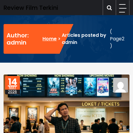
Skip
Review Film Terkini
to
content
(
Author:
Articles posted by
Home
>
Page2
admin
admin
)
14
MAY
2026