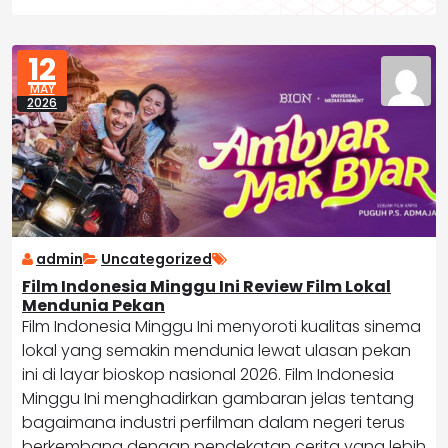
12
MAY
2026
admin
Uncategorized
Film Indonesia Minggu Ini Review Film Lokal
Mendunia Pekan
Film Indonesia Minggu Ini menyoroti kualitas sinema
lokal yang semakin mendunia lewat ulasan pekan
ini di layar bioskop nasional 2026. Film Indonesia
Minggu Ini menghadirkan gambaran jelas tentang
bagaimana industri perfilman dalam negeri terus
berkembang dengan pendekatan cerita yang lebih