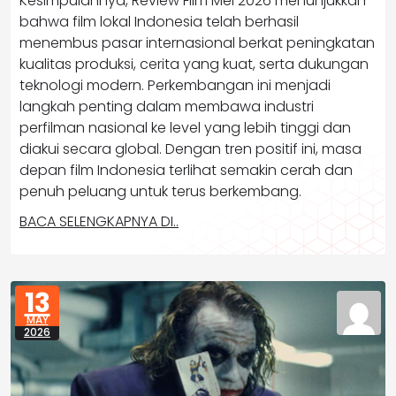
Kesimpulannya, Review Film Mei 2026 menunjukkan
bahwa film lokal Indonesia telah berhasil
menembus pasar internasional berkat peningkatan
kualitas produksi, cerita yang kuat, serta dukungan
teknologi modern. Perkembangan ini menjadi
langkah penting dalam membawa industri
perfilman nasional ke level yang lebih tinggi dan
diakui secara global. Dengan tren positif ini, masa
depan film Indonesia terlihat semakin cerah dan
penuh peluang untuk terus berkembang.
BACA SELENGKAPNYA DI..
13
MAY
2026