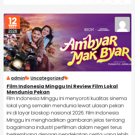
12
MAY
2026
admin
Uncategorized
Film Indonesia Minggu Ini Review Film Lokal
Mendunia Pekan
Film Indonesia Minggu Ini menyoroti kualitas sinema
lokal yang semakin mendunia lewat ulasan pekan
ini di layar bioskop nasional 2026. Film Indonesia
Minggu Ini menghadirkan gambaran jelas tentang
bagaimana industri perfilman dalam negeri terus
berkembang dengan pendekatan cerita yang lebih