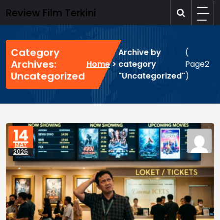
Skip
Review Film Terkini
to
content
Category
Archive by
(
Archives:
Home
>
category
Page2
Uncategorized
"Uncategorized"
)
14
MAY
2026